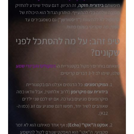
חיפשתם
בידורית חזקה
, זה הכיוון. דגם עמיד שיודע להחזיק
מסיבה שלמה בלי להתעייף. היתרון הגדול הוא היכולת של
הרמקול לא להתעוות ("דיסטורשן") גם כשמגבירים עד
הסוף, מה שקריטי בשטח פתוח.
טיפ זהב: על מה להסתכל לפני
שקונים?
כשאתם בוחרים רמקול בקטגוריית ה-
רמקולים ואביזרי שמע
שלנו, שימו לב ל-3 דברים קריטיים:
המיקרופונים:
כל הדגמים אצלנו הם בקטגוריית
בידורית עם מיקרופון
(לרוב אלחוטי), אבל וודאו כמה
מיקרופונים מגיעים בערכה. אם יש לכם שני ילדים
שאוהבים לשיר יחד, חפשו דגם שמגיע עם זוג (כמו ה-
K12).
אפקט ה"אקו" (Echo):
אף אחד מאיתנו הוא לא זמר
מקצועי. ה"אקו" הוא האפקט שגורם לקול להישמע