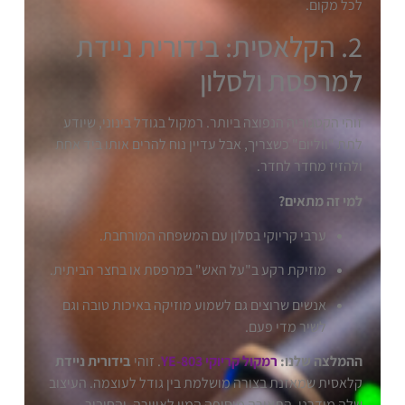
לכל מקום.
2. הקלאסית: בידורית ניידת
למרפסת ולסלון
זוהי הקטגוריה הנפוצה ביותר. רמקול בגודל בינוני, שיודע
לתת "ווליום" כשצריך, אבל עדיין נוח להרים אותו ביד אחת
ולהזיז מחדר לחדר.
למי זה מתאים?
ערבי קריוקי בסלון עם המשפחה המורחבת.
מוזיקת רקע ב"על האש" במרפסת או בחצר הביתית.
אנשים שרוצים גם לשמוע מוזיקה באיכות טובה וגם
לשיר מדי פעם.
ההמלצה שלנו:
רמקול קריוקי YE-803
. זוהי
בידורית ניידת
קלאסית שמאזנת בצורה מושלמת בין גודל לעוצמה. העיצוב
שלה מודרני, התאורה מוסיפה המון לאווירה, והחיבור