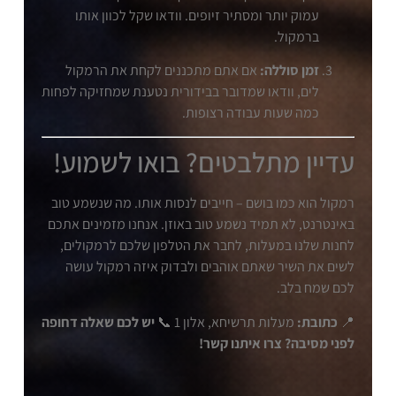
עמוק יותר ומסתיר זיופים. וודאו שקל לכוון אותו
ברמקול.
זמן סוללה:
אם אתם מתכננים לקחת את הרמקול
לים, וודאו שמדובר בבידורית נטענת שמחזיקה לפחות
כמה שעות עבודה רצופות.
עדיין מתלבטים? בואו לשמוע!
רמקול הוא כמו בושם – חייבים לנסות אותו. מה שנשמע טוב
באינטרנט, לא תמיד נשמע טוב באוזן. אנחנו מזמינים אתכם
לחנות שלנו במעלות, לחבר את הטלפון שלכם לרמקולים,
לשים את השיר שאתם אוהבים ולבדוק איזה רמקול עושה
לכם שמח בלב.
📍
כתובת:
מעלות תרשיחא, אלון 1 📞
יש לכם שאלה דחופה
לפני מסיבה? צרו איתנו קשר!