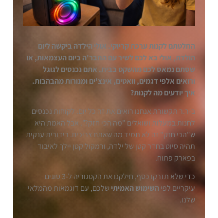
החלטתם לקנות ערכת קריוקי. אולי הילדה ביקשה ליום
הולדת, אולי בא לכם לשיר עם החבר'ה ביום העצמאות, או
שסתם נמאס לכם מהשקט בבית. אתם נכנסים לגוגל
ורואים אלפי דגמים, וואטים, אינצ'ים ומנורות מהבהבות.
איך יודעים מה לקנות?
ב-ר.ר תקשורת אנחנו רואים את זה כל יום. לקוחות נכנסים
לחנות במעלות ושואלים "מה הכי חזק?". אבל האמת היא
ש"הכי חזק" זה לא תמיד מה שאתם צריכים. בידורית ענקית
תהיה סיוט בחדר קטן של ילדה, ורמקול קטן יילך לאיבוד
בפארק פתוח.
כדי שלא תזרקו כסף, חילקנו את הקטגוריה ל-3 סוגים
עיקריים לפי
השימוש האמיתי
שלכם, עם דוגמאות מהמלאי
שלנו.