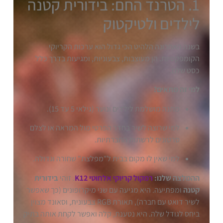
1. הטרנד החם: בידורית קטנה
לילדים ולטיקטוק
בשנה האחרונה הלהיט הכי גדול הוא ערכות הקריוקי
הקומפקטיות. הן מעוצבות, צבעוניות, ומגיעות בדרך כלל
כסט שלם.
למי זה מתאים?
מתנה מושלמת לילדים ונוער (גילאי 5 עד 15).
למי שרוצה לשיר בחדר הפרטי מול המראה או לצלם
סרטונים לרשתות החברתיות.
למי שאין לו מקום בבית ל"מפלצת" שחורה וגדולה.
ההמלצה שלנו:
רמקול קריוקי אלחוטי K12
. זוהי
בידורית
קטנה
ומפתיעה. היא מגיעה עם שני מיקרופונים (כך שאפשר
לשיר דואט עם חברה), תאורת RGB צבעונית, וסאונד מצוין
ביחס לגודל שלה. היא נטענת, קלה ואפשר לקחת אותה בתיק