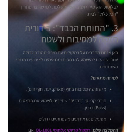
לבלוטוס הוא מיידי ויציב. היא מושלמת למי שרוצה פתרון
"הכל כלול" לבית.
3. "התותח הכבד": בידורית
חזקה למסיבות ולשטח
כאן אנחנו מדברים על רמקולים עם תיבת תהודה גדולה
יותר, שנועדו להישמע למרחקים ומתאימים לאירועים מרובי
משתתפים.
למי זה מתאים?
מי שעושה מסיבות בחוץ (פארק, יער, חוף הים).
חובבי קריוקי "כבדים" שחייבים לשמוע את הבאסים
(Bass) בבטן.
מפעילים או אירועים משפחתיים גדולים.
ההמלצה שלנו:
רמקול קריוקי אלחוטי QL-1001
. אם