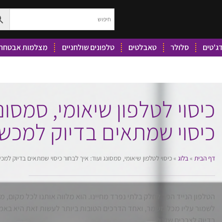
ג'טים
סלולר
טאבלטים
טלפונים שולחניים
מצלמות אבטחה 
כיסוי לטלפון שיאומי, סמסונ
כיסוי שמתאים בדיוק למכש
דף הבית
»
בלוג
»
כיסוי לטלפון שיאומי, סמסונג ועוד: איך לבחור כיסוי שמתאים בדיוק למכ
הטלפון הנייד הפך לחלק בלתי נפרד מחיינו. הוא מלווה אותנו לכל מקום, מ
לשמור עליו מכל משמר, ואחד הדרכים הטובות ביותר לעשות זאת היא באמצע
בדיוק לצרכים שלנו?