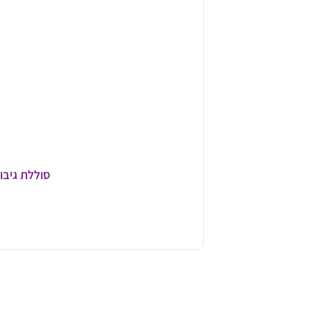
סוללת גיבוי 40,000mAh: המדריך המלא לחיילים ומטיילים – כמה טעינות זה בא