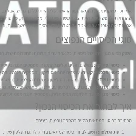
אני זוכר כשקניתי את הסמארטפון הראשון שלי. הייתי כל כך נרגש, אבל גם 
שהתחלתי לחפש כיסוי. הייתי צריך משהו שיגן עליו מפני נפילות, שריטות ובל
אבל גם יפה ואופנתי. הוא שמר על הטלפון שלי במצב מצוין במשך שנים, וז
סוגי הכיסויים הנפוצים
השוק מציע מגוון רחב של כיסויים, כל אחד עם היתרונות והחסרונות שלו. הנ
כיסויי סיליקון:
גמישים, זולים וקלים להתקנה. מספקים הגנה בסיסית 
כיסויי פלסטיק קשיח:
עמידים יותר מסיליקון, ומספקים הגנה טובה יו
כיסויי TPU:
שילוב של גמישות הסיליקון ועמידות הפלסטיק. נחשבים
כיסויי ארנק:
משלבים כיסוי לטלפון עם ארנק, ומאפשרים לשאת כרטיס
כיסויי מגן:
מיועדים להגנה מקסימלית, ומספקים הגנה מפני זעזועים, 
איך לבחור את הכיסוי הנכון?
הבחירה בכיסוי המתאים תלויה במספר גורמים, ביניהם:
סוג הטלפון:
חשוב לבחור כיסוי שמתאים בדיוק לדגם הטלפון שלך.