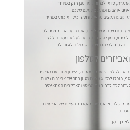
גרת, כדאי לבחור כיסוי מגן חזק במיוחד.
 שאתם אוהבים ומתאים לטעם שלכם.
. קבעו תקציב מראש, וחפשו כיסוי איכותי במחיר
ונג חדש, הוא שאל אותי איזו כיסוי הכי מתאים לו,
הסברתי לו על האפשרויות השונות, הראתי לו את היתרונות והחסרונות של כל כיסוי, בסוף הוא בחר כיסוי לטלפון סמסונג s23
זה גרם לי להרגיש טוב שיכולתי לעזור לו.
אביזרים לטלפון
סוי לטלפון שיאומי, סמסונג, אייפון ועוד. אנו מציעים
ף, תוכלו למצוא אצלנו מגוון רחב של אביזרים נלווים
 לעזור לכם לבחור את הכיסוי והאביזרים המתאימים
טרנט שלנו, ולהתרשם מהמבחר העצום של הכיסויים
וגנים.
אורך זמן.