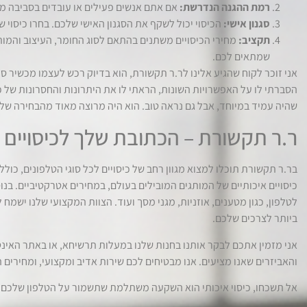
רמת ההגנה הנדרשת:
אם אתם אנשים פעילים או עובדים בסביבה מאת
סגנון אישי:
הכיסוי יכול לשקף את הסגנון האישי שלכם. בחרו כיסוי
תקציב:
מחירי הכיסויים משתנים בהתאם לסוג החומר, העיצוב והמותג
שמתאים לכם.
אני זוכר לקוח שהגיע אלינו לר.ר תקשורת, הוא בדיוק רכש לעצמו מכשיר סמס
שהיה עמיד במיוחד, אבל גם נראה טוב. הוא היה מרוצה מאוד מהבחירה שלו, ו
ר.ר תקשורת – הכתובת שלך לכיסויים ו
בר.ר תקשורת תוכלו למצוא מגוון רחב של כיסויים לכל סוגי הטלפונים, כולל כי
כיסויים איכותיים של המותגים המובילים בעולם, במחירים אטרקטיביים. בנוס
לטלפון, כגון מטענים, אוזניות, מגני מסך ועוד. הצוות המקצועי שלנו ישמח
ביותר לצרכים שלכם.
אני מזמין אתכם לבקר אותנו בחנות שלנו במעלות תרשיחא, או באתר האינ
והאביזרים שאנו מציעים. אנו מבטיחים לכם שירות אדיב ומקצועי, ומחירים ה
אל תשכחו, כיסוי איכותי הוא השקעה משתלמת שתשמור על הטלפון שלכם ל