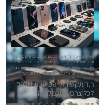
בעידן הדיגיטלי של היום, טלפונים חכמים, אביזרים נלווים
וגאדג'טים חדשניים הם חלק בלתי נפרד מחיינו. הם משמשים
אותנו לתקשורת, עבודה, בידור ועוד. אבל איפה קונים את כל
הטכנולוגיה הזו, ואיך מבטיחים שנקבל את הטוב ביותר?
ר.ר תקשורת: הכתובת שלכם
לכל צרכי הטכנולוגיה
אם אתם מחפשים מקום אמין ומקצועי לרכישת טלפונים,