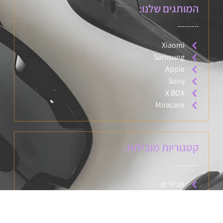
המותגים שלנו:
Xiaomi
Samsung
Apple
Sony
X BOX
Miracase
קטגוריות מובילות:
אביזרים
גיימינג
סלולר
טאבלטים