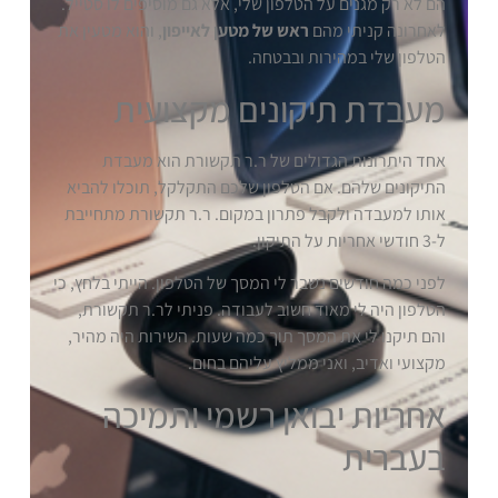
הם לא רק מגנים על הטלפון שלי, אלא גם מוסיפים לו סטייל.
לאחרונה קניתי מהם
ראש של מטען לאייפון
, והוא מטעין את
הטלפון שלי במהירות ובבטחה.
מעבדת תיקונים מקצועית
אחד היתרונות הגדולים של ר.ר תקשורת הוא מעבדת
התיקונים שלהם. אם הטלפון שלכם התקלקל, תוכלו להביא
אותו למעבדה ולקבל פתרון במקום. ר.ר תקשורת מתחייבת
ל-3 חודשי אחריות על התיקון.
לפני כמה חודשים נשבר לי המסך של הטלפון. הייתי בלחץ, כי
הטלפון היה לי מאוד חשוב לעבודה. פניתי לר.ר תקשורת,
והם תיקנו לי את המסך תוך כמה שעות. השירות היה מהיר,
מקצועי ואדיב, ואני ממליץ עליהם בחום.
אחריות יבואן רשמי ותמיכה
בעברית