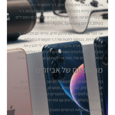
אביזרים וגאדג'טים מתקדמים, ר.ר תקשורת היא התשובה.
עם חנות פיזית במעלות תרשיחא ואתר אינטרנט נוח, ר.ר
תקשורת מציעה מגוון רחב של מוצרים מהיצרנים המובילים
בעולם, ביניהם Apple, Samsung ו-Xiaomi.
אני זוכר שחיפשתי פעם טלפון חדש, והייתי מבולבל מרוב
האפשרויות. נכנסתי לחנות של ר.ר תקשורת במעלות,
וקיבלתי שירות אדיב ומקצועי. הנציג עזר לי להבין את
ההבדלים בין הדגמים השונים, והמליץ לי על הטלפון שהכי
מתאים לצרכים שלי. מאז אני לקוח קבוע של ר.ר תקשורת.
מגוון עצום של אביזרים
בנוסף לטלפונים, ר.ר תקשורת מציעה גם מגוון עצום של
אביזרים נלווים, כגון כיסויים, מטענים, אביזרי מוזיקה, כרטיסי
זיכרון, טאבלטים ועוד. כל המוצרים הם של המותגים
המובילים בעולם, ומגיעים עם אחריות יבואן רשמי.
אני מאוד אוהב את הכיסויים המגניבים שיש לר.ר תקשורת.