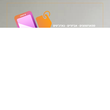
מעלות תרשיחא, אלון 1
074-745-2346
Tkshoret68@gmail.com
תקנון / מדיניות החזרות