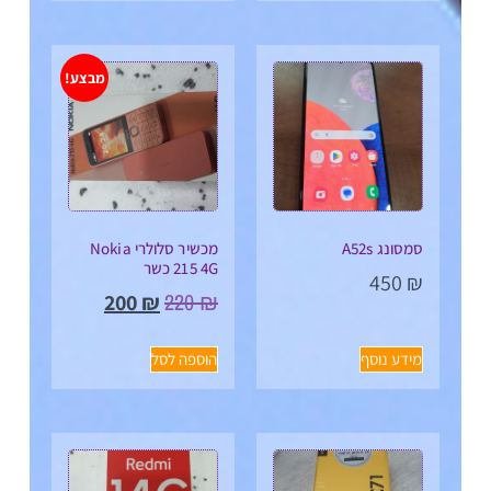
מבצע!
סמסונג A52s
מכשיר סלולרי Nokia
215 4G כשר
450
₪
220
₪
200
₪
מידע נוסף
הוספה לסל