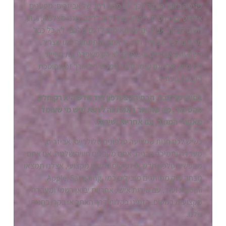
פגישה בזום. מעבר לכך, יש מגוון רחב של אביזרים: מטענים
אלחוטיים, כרטיסי זיכרון, מחזיקים לרכב, מגני מצלמה, ועוד.
חשוב לבחור אביזרים שמתאימים לדגם שלכם- לא כל כבל
מתאים לכל מכשיר, ולא כל אוזנייה תתחבר כמו שצריך.
השקעה באביזרים איכותיים לא רק משפרת את חוויית
השימוש, אלא גם שומרת על המכשיר לאורך זמן וחוסכת
הוצאות בעתיד.
בסופו של דבר, הבחירה בטלפון נייד חדש היא רק חלק
מהסיפור. מה שחשוב באמת זה לדעת שיש מי שעומד
מאחורי המוצר, עם אחריות ושירות.
כשיש לכם חנות שמציעה טלפונים סלולריים, אביזרים,
מעבדה ותמיכה טכנית, אתם מקבלים חוויה שלמה. אם אתם
מחפשים טלפון חדש או זקוקים לתיקון מקצועי, אצלנו תמצאו
מבחר ענק ממותגים מובילים כמו Apple, Samsung,
Xiaomi ועוד, עם שירות אישי, אחריות יבואן רשמי ומעבדה
מקצועית במקום. הזמינו בקלות דרך האתר או בקרו בחנות
שלנו.