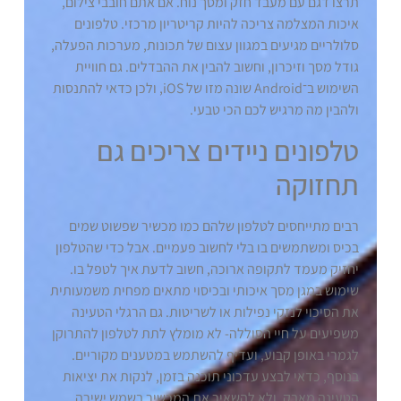
תרצו דגם עם מעבד חזק ומסך נוח. אם אתם חובבי צילום,
איכות המצלמה צריכה להיות קריטריון מרכזי. טלפונים
סלולריים מגיעים במגוון עצום של תכונות, מערכות הפעלה,
גודל מסך וזיכרון, וחשוב להבין את ההבדלים. גם חוויית
השימוש ב־Android שונה מזו של iOS, ולכן כדאי להתנסות
ולהבין מה מרגיש לכם הכי טבעי.
טלפונים ניידים צריכים גם
תחזוקה
רבים מתייחסים לטלפון שלהם כמו מכשיר שפשוט שמים
בכיס ומשתמשים בו בלי לחשוב פעמיים. אבל כדי שהטלפון
יחזיק מעמד לתקופה ארוכה, חשוב לדעת איך לטפל בו.
שימוש במגן מסך איכותי ובכיסוי מתאים מפחית משמעותית
את הסיכוי לנזקי נפילות או לשריטות. גם הרגלי הטעינה
משפיעים על חיי הסוללה- לא מומלץ לתת לטלפון להתרוקן
לגמרי באופן קבוע, ועדיף להשתמש במטענים מקוריים.
בנוסף, כדאי לבצע עדכוני תוכנה בזמן, לנקות את יציאות
הטעינה מאבק, ולא להשאיר את המכשיר בשמש ישירה.