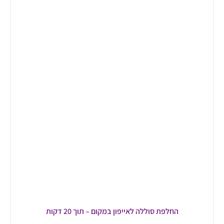
החלפת סוללה לאייפון במקום – תוך 20 דקות