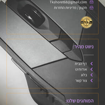
Tkshoret68@gmail.com
תקנון / מדיניות החזרות
ניווט מהיר:
דף הבית
אודותינו
בלוג
צור קשר
המותגים שלנו: