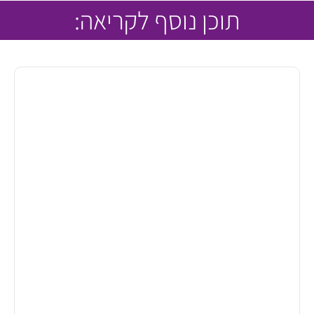
תוכן נוסף לקריאה: