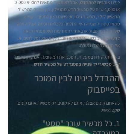
כולנו אוהבים להתחדש, אבל לא תמיד מתאים להוציא 3,000
או 4,000 ש"ח על מכשיר חדש מהניילון. בין אם זה המכשיר
הראשון לילד, מכשיר גיבוי, או פשוט רצון לחסוך – קניית
סמארטפון יד שנייה היא החלטה כלכלית חכמה. אבל הזירה
של יד-2 בפייסבוק או באתרי המודעות היא מפחידה. אין
לדעת אם המכשיר עבר תיקון חובבני, אם הוא נפל למים, או
אם הסוללה שלו גמורה.
ב-ר.ר תקשורת במעלות, הפכנו את המשוואה. אנחנו מציעים
לכם
מכשירי יד שנייה בסטנדרט של מכשיר חדש.
ההבדל בינינו לבין המוכר
בפייסבוק
כשאתם קונים אצלנו, אתם לא קונים רק מכשיר. אתם קונים
שקט נפשי.
1. כל מכשיר עובר "טסט"
במעבדה