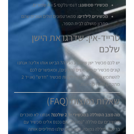
מכשירי סמסונג:
דגמי גלקסי S ו-A שמורים.
מכשירים לילדים:
סמארטפונים זולים וטובים שהם
פתרון מושלם לבית הספר.
טרייד-אין: שדרגו את הישן
שלכם
יש לכם מכשיר ישן שיושב במגירה? הביאו אותו אלינו! אנחנו
קונים מכשירים משומשים (תקינים), ומאפשרים לכם
להשתמש בשווי שלהם כדי לקנות מכשיר "חדש" (או יד 2
מתקדם יותר) מהחנות.
שאלות נפוצות (FAQ)
מה מצב הסוללה במכשירי יד 2 שלכם?
אנחנו לא מוכרים
מכשירים עם סוללה "גמורה". אם נכנס אלינו מכשיר עם
בריאות סוללה נמוכה, הטכנאים שלנו מחליפים אותה