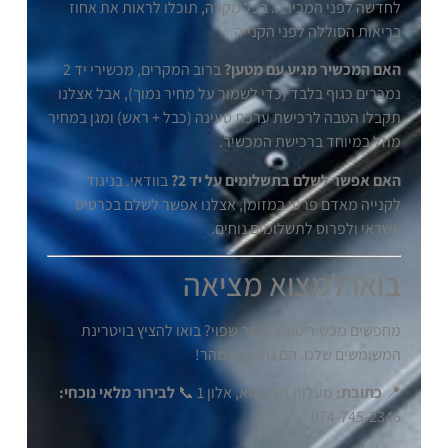
לחדשה לפני המכירה. בכל מקרה, תוכלו לראות את אחוז
בריאות הסוללה לפני הקנייה.
האם המכשיר מגיע עם מטען?
ברוב המקרים, מכשירי יד 2
נמכרים כגוף בלבד (כדי לשמור על מחיר נמוך), אבל אצלנו
תקבלו הטבה לרכישת ערכת טעינה (כבל + ראש) ומגן במחיר
מוזל במיוחד ברכישת המכשיר.
האם אפשר לשלם בתשלומים על יד 2?
בוודאי. בניגוד
לקנייה מאדם פרטי במזומן, אצלנו אפשר לשלם בכרטיס
אשראי ולפרוס לתשלומים נוחים.
בואו למצוא מציאה
מחפשים מכשיר טוב במחיר שפוי? בואו להציץ בויטרינת
המשומשים שלנו. הם נחטפים מהר!
📍
כתובת:
מעלות תרשיחא, אלון 1 📞
לבירור מלאי נוכחי:
074-745-2346