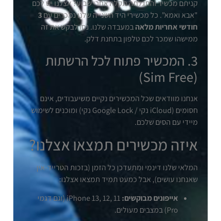
קניתם מכשיר והתגלתה תקלה אחרי שבוע? אצלנו יש לכם
"אבא ואמא". כל מכשירי היד השנייה שלנו נמכרים עם
3
חודשי אחריות מלאה
במעבדה שלנו. נסו לבקש את זה
ממישהו שמכר לכם טלפון בתחנת דלק.
3. המכשיר פתוח לכל הרשתות
(Sim Free)
אנחנו מוודאים שכל המכשירים נקיים משיעבודים, אינם
חסומים (iCloud נקי / Google Lock נקי) ומוכנים לשימוש
מיידי עם הסים שלכם.
איזה מכשירים תמצאו אצלנו?
המלאי שלנו דינמי ומתעדכן כל הזמן (בזכות הטרייד-אין
שאנחנו עושים), אבל כמעט תמיד תמצאו אצלנו:
אייפונים מבוקשים:
iPhone 13, 12, 11 (וגם דגמי
Pro) במצבים מעולים.