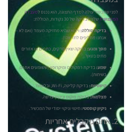
לפני שמכשיר עולה למדף התצוגה, הוא נכנס ל
מעבדה
המקצועית
שלנו לבדיקה של 30 נקודות, הכוללת:
בדיקת סוללה:
וידוא שהיא מחזיקה מעמד (ואם לא –
אנחנו מחליפים לחדשה!).
מסך ומגע:
בדיקה שאין סדקים, כתמים או אזורים
מתים בטאץ'.
שמע:
בדיקת רמקולים ומיקרופון (ששומעים אתכם
בשיחות).
קישוריות:
בדיקת קליטה, Wi-Fi, ובלוטות'.
מצלמות:
בדיקת פוקוס וניקיון עדשה.
ניקיון קוסמטי:
חיטוי וניקוי יסודי של המכשיר.
2. אתם מקבלים אחריות