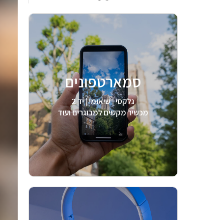
סמארטפונים
לצפיה >
גלקסי | שיאומי | יד 2
מכשיר מקשים למבוגרים ועוד