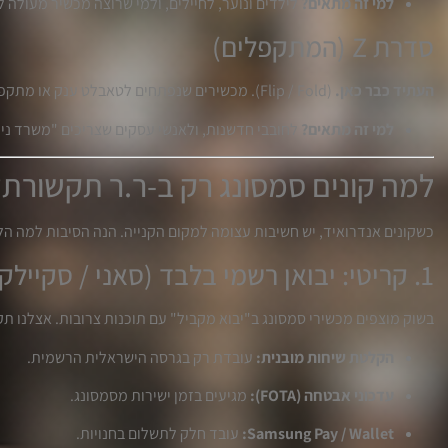
למי זה מתאים?
לילדים ונוער, לחיילים, ולמי שרוצה מכשיר מעולה לי
סדרת Z (המתקפלים)
העתיד כבר כאן.
(Flip / Fold). מכשירים שנפתחים לטאבלט ענק או מתקפלים לגודל של פודרה.
למי זה מתאים?
לחובבי חדשנות, ולאנשי עסקים שצריכים "משרד ניי
למה קונים סמסונג רק ב-ר.ר תקשורת?
כשקונים אנדרואיד, יש חשיבות עצומה למקום הקנייה. הנה הסיבות למה הלק
1. קריטי: יבואן רשמי בלבד (סאני / סקיילקס)
בשוק מוצפים מכשירי סמסונג ב"יבוא מקביל" עם תוכנות צרובות. אצלנו ת
הקלטת שיחות מובנית:
עובדת רק בגרסה הישראלית הרשמית.
עדכוני אבטחה (FOTA):
מגיעים בזמן ישירות מסמסונג.
Samsung Pay / Wallet:
עובד חלק לתשלום בחנויות.