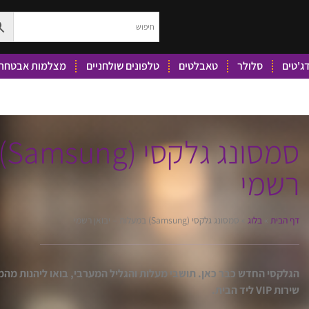
ג'טים
סלולר
טאבלטים
טלפונים שולחניים
מצלמות אבטחה 
סמ
רשמי
דף הבית
»
בלוג
»
סמסונג גלקסי (Samsung) במעלות – יבואן רשמי
הגלקסי החדש כבר כאן. תושבי מעלות והגליל המערבי, בואו ליהנות מה
שירות VIP ליד הבית.