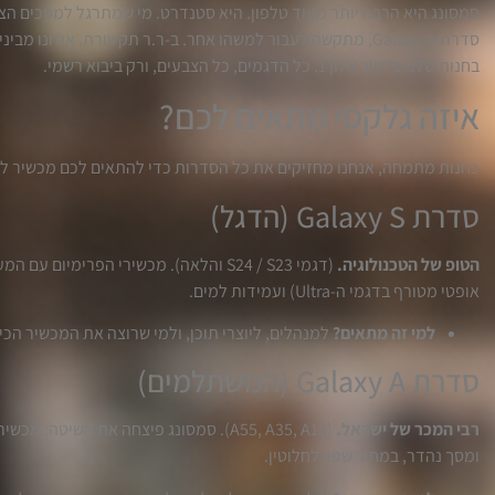
סמסונג היא הרבה יותר מעוד טלפון. היא סטנדרט. מי שמתרגל למסכים הצ
סדרת ה-Galaxy, מתקשה לעבור למשהו אחר. ב-ר.ר תקשורת, אנחנו
בחנות שלנו ברחוב אלון 1. כל הדגמים, כל הצבעים, ורק ביבוא רשמי.
איזה גלקסי מתאים לכם?
כחנות מתמחה, אנחנו מחזיקים את כל הסדרות כדי להתאים לכם מכשיר לפ
סדרת Galaxy S (הדגל)
הטופ של הטכנולוגיה.
(דגמי S24 / S23 והלאה). מכשירי הפרימיו
אופטי מטורף בדגמי ה-Ultra) ועמידות למים.
למי זה מתאים?
למנהלים, ליוצרי תוכן, ולמי שרוצה את המכשיר הכ
סדרת Galaxy A (המשתלמים)
רבי המכר של ישראל.
(A55, A35, A15). סמסונג פיצחה את השיטה
ומסך נהדר, במחיר שפוי לחלוטין.