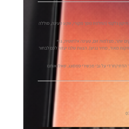
קון גלקסי (החלפת מסך מקורי, שקע טעינה, סוללה
זקים יותר, מצלמות זום, טעינה אלחוטית, גוף
, סוללות חזקות מאוד, מחיר נגיש). הצוות שלנו יעזור לכם לבחור
 הדתי/חרדי על גבי מכשירי סמסונג. שאלו אותנו