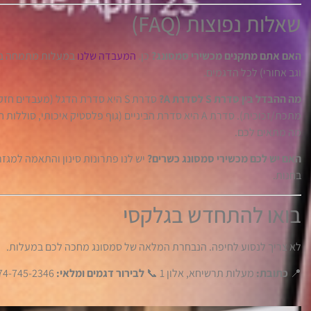
שאלות נפוצות (FAQ)
האם אתם מתקנים מכשירי סמסונג?
כן.
המעבדה שלנו
במעלות מתמחה בתי
וגב אחורי) לכל הדגמים.
מה ההבדל בין סדרת S לסדרת A?
סדרת S היא סדרת הדגל (מעבדים ח
מתכת/זכוכית). סדרת A היא סדרת הביניים (גוף פלסטיק איכותי
מה מתאים לכם.
האם יש לכם מכשירי סמסונג כשרים?
יש לנו פתרונות סינון והתאמה למגזר
בחנות.
בואו להתחדש בגלקסי
לא צריך לנסוע לחיפה. הנבחרת המלאה של סמסונג מחכה לכם במעלות.
📍
כתובת:
מעלות תרשיחא, אלון 1 📞
לבירור דגמים ומלאי:
074-745-2346