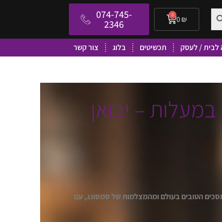
074-745-
0
0
₪
2346
לבית / לעסק
תכשיטים
בלוג
צור קשר
סונג גלקסי (Samsung) במעלות – יבואן
מסכים הטובים בעולם ומהמצלמות של סמסונג, עם