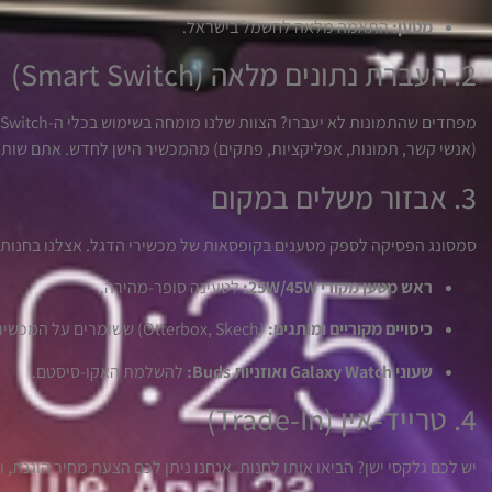
מטען:
התאמה מלאה לחשמל בישראל.
2. העברת נתונים מלאה (Smart Switch)
מפחדים שהתמונות לא יעברו? הצוות שלנו מומחה בשימוש בכלי ה-Smart Switch של סמסונג. אנחנו נעביר לכם את
(אנשי קשר, תמונות, אפליקציות, פתקים) מהמכשיר הישן לחדש. אתם שותים
3. אבזור משלים במקום
סמסונג הפסיקה לספק מטענים בקופסאות של מכשירי הדגל. אצלנו בחנות 
ראש מטען מקורי 25W/45W:
לטעינה סופר-מהירה.
כיסויים מקוריים ומותגים:
(Otterbox, Skech) ששומרים על המכשיר.
שעוני Galaxy Watch ואוזניות Buds:
להשלמת האקו-סיסטם.
4. טרייד-אין (Trade-In)
יש לכם גלקסי ישן? הביאו אותו לחנות. אנחנו ניתן לכם הצעת מחיר הוגנת,