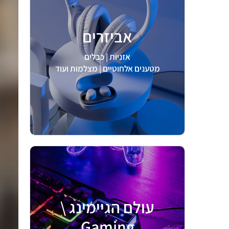
אביזרים
לצפיה >
אזניות | כבלים
מטענים אלחוטיים | מצלמות ועוד
עולם הגיימינג \
Gaming