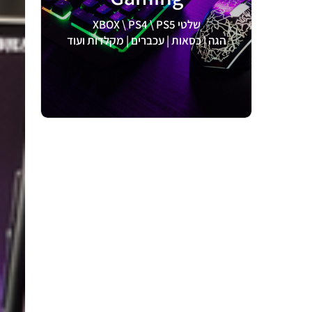
לצפיה >
שלטי XBOX \ PS4 \ PS5
הגה | כסאות | עכברים | מקלדות ועוד