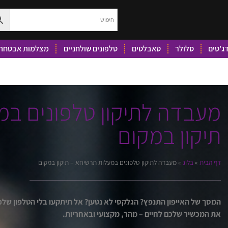
ג'טים
סלולר
טאבלטים
טלפונים שולחניים
מצלמות אבטחה 
מעבדה לתיקון טלפונים במ
תיקון במקום
דף הבית
»
בלוג
»
מעבדה לתיקון טלפונים במעלות תרשיחא – תיקון במקום
המסך של האייפון התנפץ? הגלקסי לא נטען? אל תיתקעו בלי הטלפון ש
את המכשיר שלכם לחיים – מהר, מקצועי ובאחריות.