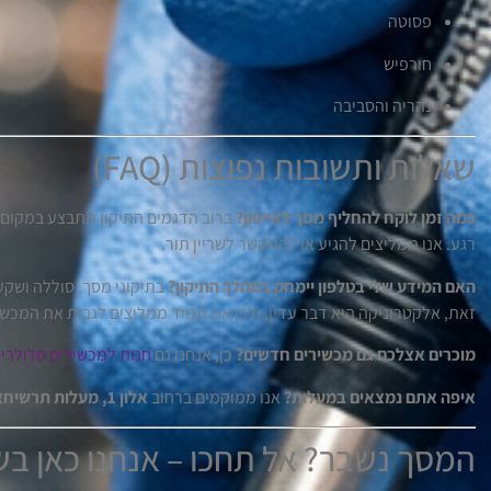
פסוטה
חורפיש
נהריה והסביבה
שאלות ותשובות נפוצות (FAQ)
כמה זמן לוקח להחליף מסך לאייפון?
רגע. אנו ממליצים להגיע או להתקשר לשריין תור.
האם המידע שלי בטלפון יימחק במהלך התיקון?
זאת, אלקטרוניקה היא דבר עדין, ולכן אנו תמיד ממליצים לגבות את המכשי
מוכרים אצלכם גם מכשירים חדשים?
כן, אנחנו גם
חנות למכשירים סלולרי
איפה אתם נמצאים במעלות?
אנו ממוקמים ברחוב
אלון 1, מעלות תרשיחא
המסך נשבר? אל תחכו – אנחנו כאן ב