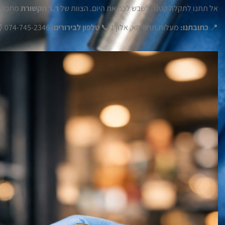
אל תתנו לתקלה קטנה לשבש לכם את היום. הצוות של
ר.ר תקשורת
מחכה ל
📍
כתובתנו:
מעלות תרשיחא, אלון 1 📞
טלפון לבירורים:
074-745-2346 ⏰