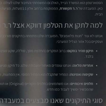
הסמארטפון הוא המשרד הנייד, האלבום המשפחתי והחיבור שלנו לעולם. כש
כאן. המעבדה של
ר.ר תקשורת
, הממוקמת ברחוב אלון 1
הבית.
למה לתקן את הטלפון דווקא אצל ר.ר
אנחנו לא עוד "חנות פלאפונים". המעבדה שלנו מתמחה בתיקונים מורכבים 
ועסקיים בכל אזור הגליל המערבי.
תיקון מהיר במקום:
בלבד.
אחריות מלאה:
אנחנו עומדים מאחורי העבודה שלנו. כל תיקון מגיע
שקיפות ואמינות:
המחיר שתקבלו הוא המחיר הסופי. אין הפתעות, ו
חלפים איכותיים:
שהמכשיר ימשיך לעבוד כמו חדש.
סוגי התיקונים שאנו מבצעים במעבדה