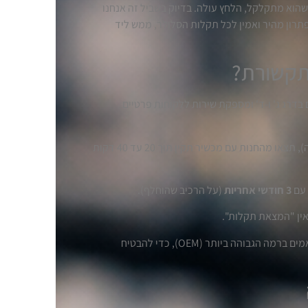
הוא מתקלקל, הלחץ עולה. בדיוק בשביל זה אנחנו
 במעלות, מציעה פתרון מהיר ואמין לכל תקלות הסלולר, ממש ליד
 תקשורת?
בדרג ג' ו-ד' ומספקת שירות ללקוחות פרטיים
ברוב המקרים (החלפת מסך, סוללה, שקע טעינה), תצאו מהחנות עם מכשיר תקין תוך 20 עד 40 דקות
 עם
3 חודשי אחריות
(על הרכיב שהוחלף).
אין "המצאת תקלות".
אנו משתמשים בחלפים מקוריים (Original) או תואמים ברמה הגבוהה ביותר (OEM), כדי להבטיח