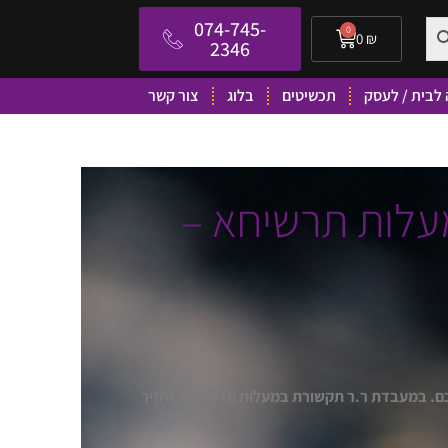
074-745-
0
0
₪
2346
לבית / לעסק
תכשיטים
בלוג
צור קשר
עלות תרשיחא –
לכם. במעבדת ר.ר תקשורת במעלות תרשיחא, נחזיר