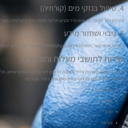
4. טיפול בנזקי מים (קורוזיה)
הטלפון נפל למים? כבו אותו מיד והגיעו אלינו! טיפול מהיר בקורוזיה במע
5. גיבוי ושחזור מידע
העברת אנשי קשר, תמונות וווצאפ (WhatsApp) ממכשיר ישן לחדש, או שחזור מידע ממכשיר תקול.
שירות לתושבי מעלות והסביבה
המעבדה שלנו משרתת אלפי לקוחות מרוצים לא רק ממעלות תרשיחא, אלא 
הבאים, אנחנו המעבדה הקרובה והמקצועית ביותר עבורכם:
כפר ורדים
מעונה
חוסן
צוריאל