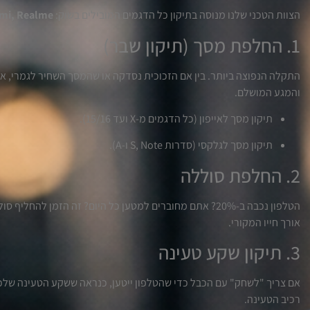
הצוות הטכני שלנו מנוסה בתיקון כל הדגמים המובילים בשוק:
aomi, Realme
1. החלפת מסך (תיקון שבר)
התקלה הנפוצה ביותר. בין אם הזכוכית נסדקה או שהמסך השחיר לגמרי, אנ
והמגע המושלם.
תיקון מסך לאייפון (כל הדגמים מ-X ועד 15/16).
תיקון מסך לגלקסי (סדרות S, Note ו-A).
2. החלפת סוללה
הטלפון נכבה ב-20%? אתם מחוברים למטען כל היום? זה הזמן לה
אורך חייו המקורי.
3. תיקון שקע טעינה
אם צריך "לשחק" עם הכבל כדי שהטלפון ייטען, כנראה ששקע הטעינה שלכם פ
רכיב הטעינה.