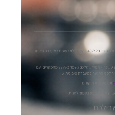
ברוב הדגמים התיקון מתבצע במקום ולוקח בין 20 ל-40 דקות, תלוי בעומס במעבדה באותו
בתיקוני מסך, סוללה ושקע טעינה – המידע שלכם נשמר ב-99% מהמקרים. עם
ר לפני ההגעה למעבדה (אם ניתן).
ם
וגם מעבדת תיקונים
. יש חניה בשפע בסמוך לחנות.
שבילכם