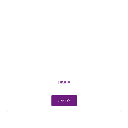
אוזניות
לקריאה