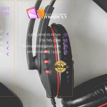
ניווט
מהיר:
דף
מעלות תרשיחא, אלון 1
הב
074-745-2346
או
Tkshoret68@gmail.com
בל
תקנון / מדיניות החזרות
צו