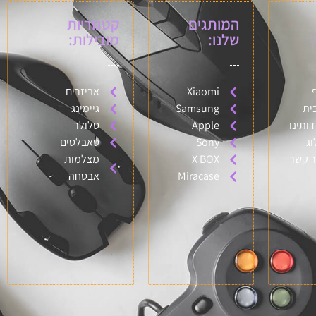
המותגים
קטגוריות
שלנו:
מובילות:
Xiaomi
אביזרים
ית
Samsung
גיימינג
דותינו
Apple
סלולר
וג
Sony
טאבלטים
ר קשר
X BOX
מצלמות
Miracase
אבטחה