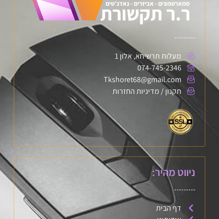
מעלות תרשיחא, אלון 1
074-745-2346
Tkshoret68@gmail.com
תקנון / מדיניות החזרות
ניווט מהיר:
דף הבית