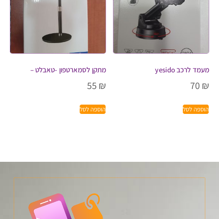
מעמד לרכב yesido
מתקן לסמארטפון -טאבלט –
55
₪
70
₪
הוספה לסל
הוספה לסל