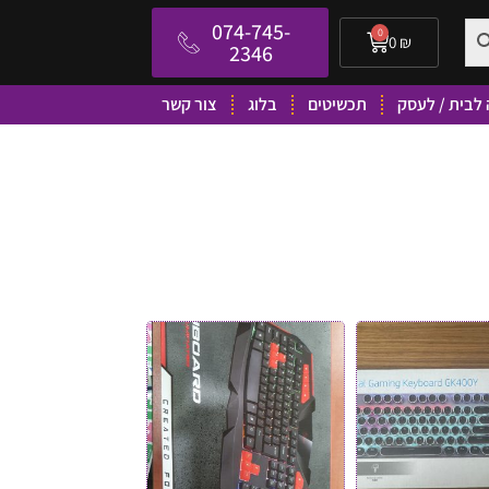
074-745-
0
0
₪
2346
לבית / לעסק
תכשיטים
בלוג
צור קשר