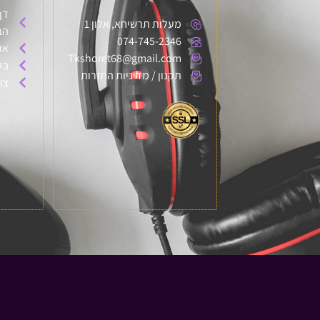
דף
מעלות תרשיחא, אלון 1
הב
074-745-2346
או
Tkshoret68@gmail.com
בל
תקנון / מדיניות החזרות
צו