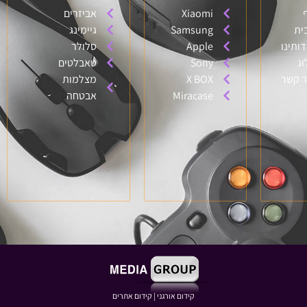
Xiaomi
אביזרים
ית
Samsung
גיימינג
דותינו
Apple
סלולר
וג
Sony
טאבלטים
ר קשר
X BOX
מצלמות
Miracase
אבטחה
קידום אורגני
|
קידום אתרים