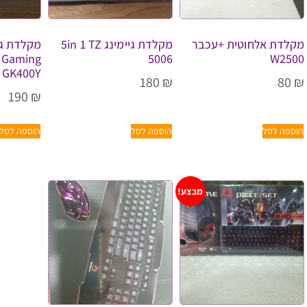
מקלדת אלחוטית +עכבר
מקלדת גיימינג 5in 1 TZ
 Gaming
5006
W2500
 GK400Y
180
₪
80
₪
190
₪
הוספה לסל
הוספה לסל
הוספה לסל
מבצע!