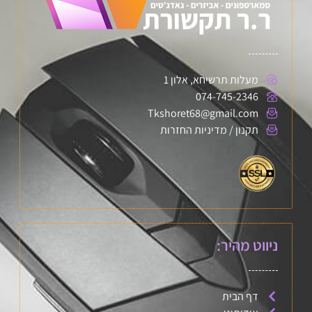
מעלות תרשיחא, אלון 1
074-745-2346
Tkshoret68@gmail.com
תקנון / מדיניות החזרות
ניווט מהיר:
דף הבית