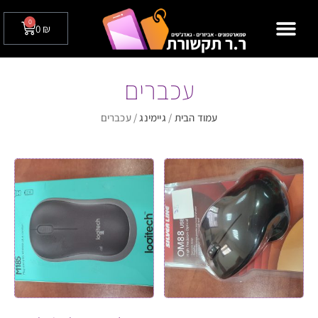
0
0
₪
מצלמות אבטחה לבית / לעסק
טלפונים שולחניים
עכברים
עמוד הבית
/
גיימינג
/ עכברים