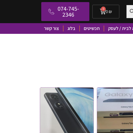
074-745-
0
0
₪
2346
לבית / לעסק
תכשיטים
בלוג
צור קשר