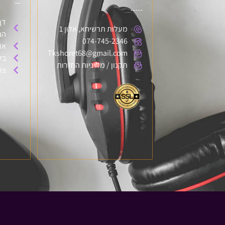
דף
מעלות תרשיחא, אלון 1
הב
074-745-2346
או
Tkshoret68@gmail.com
בל
תקנון / מדיניות החזרות
צו