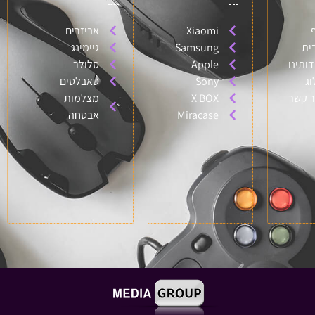
Xiaomi
אביזרים
ית
Samsung
גיימינג
דותינו
Apple
סלולר
וג
Sony
טאבלטים
ר קשר
X BOX
מצלמות
Miracase
אבטחה