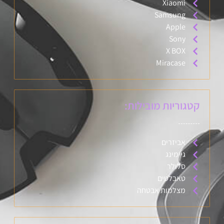
Xiaomi
Samsung
Apple
Sony
X BOX
Miracase
קטגוריות מובילות:
אביזרים
גיימינג
סלולר
טאבלטים
מצלמות אבטחה