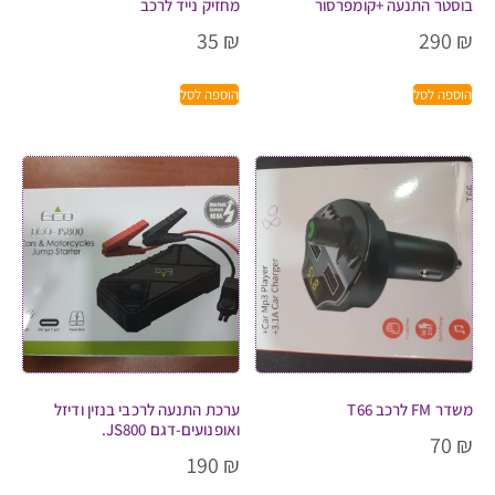
בוסטר התנעה +קומפרסור
מחזיק נייד לרכב
35
₪
290
₪
הוספה לסל
הוספה לסל
משדר FM לרכב T66
ערכת התנעה לרכבי בנזין ודיזל
ואופנועים-דגם JS800.
70
₪
190
₪