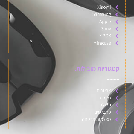
Xiaomi
Samsung
Apple
Sony
X BOX
Miracase
קטגוריות מובילות:
אביזרים
גיימינג
סלולר
טאבלטים
מצלמות אבטחה