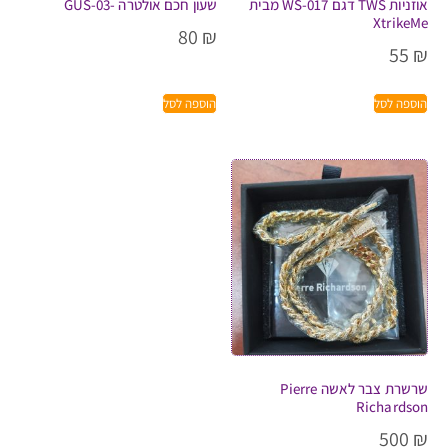
אוזניות TWS דגם WS-017 מבית
שעון חכם אולטרה -GUS-03
XtrikeMe
80
₪
55
₪
הוספה לסל
הוספה לסל
שרשרת צבר לאשה Pierre
Richardson
500
₪