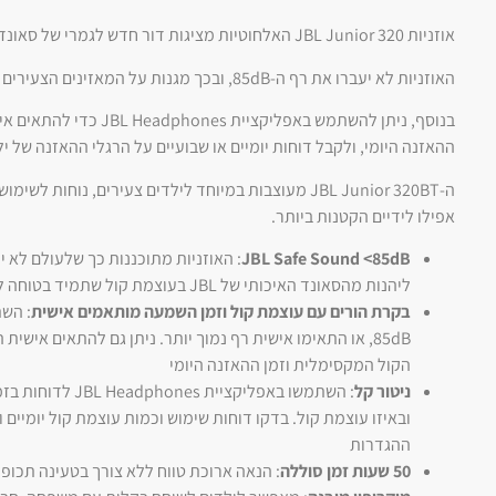
אוזניות JBL Junior 320 האלחוטיות מציגות דור חדש לגמרי של סאונד JBL באופן שבטוח לאוזניהם של ילדים.
האוזניות לא יעברו את רף ה-85dB, ובכך מגנות על המאזינים הצעירים מרמות קול מסוכנות.
בנוסף, ניתן להשתמש באפליק
ההאזנה היומי, ולקבל דוחות יומיים או שבועיים על הרגלי ההאזנה של יל
ה-JBL Junior 320BT מעוצבות במיוחד לילדים צעירים, נוח
אפילו לידיים הקטנות ביותר.
JBL Safe Sound <85dB
ליהנות מהסאונד האיכותי של JBL בעוצמת קול שתמיד בטוחה לאוזניהם
בקרת הורים עם עוצמת קול וזמן השמעה מותאמים אישית
: הש
85dB, או התאימו אישית רף נמוך יותר. ניתן גם להתאים איש
הקול המקסימלית וזמן ההאזנה היומי
ניטור קל
: השתמשו באפליקציי
ההגדרות
50 שעות זמן סוללה
: הנאה ארוכת טווח ללא צורך בטעינה תכופ