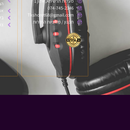
מעלות תרשיחא, אלון 1
הב
074-745-2346
או
Tkshoret68@gmail.com
בל
תקנון / מדיניות החזרות
צו