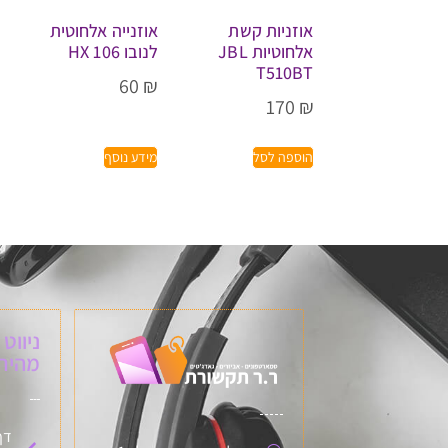
אוזניות קשת
אוזנייה אלחוטית
אלחוטיות JBL
לנובו HX 106
T510BT
60
₪
170
₪
הוספה לסל
מידע נוסף
ניווט
מהיר:
דף