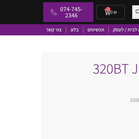
074-745-
0
0
₪
2346
לבית / לעסק
תכשיטים
בלוג
צור קשר
חוטיות לילדים 320BT JBL