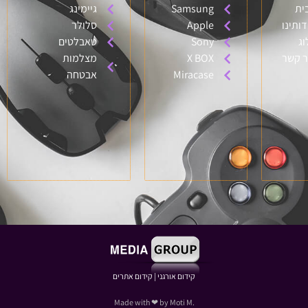
ית
Samsung
גיימינג
דותינו
Apple
סלולר
וג
Sony
טאבלטים
ר קשר
X BOX
מצלמות
Miracase
אבטחה
קידום אורגני
|
קידום אתרים
.Made with ❤ by Moti M