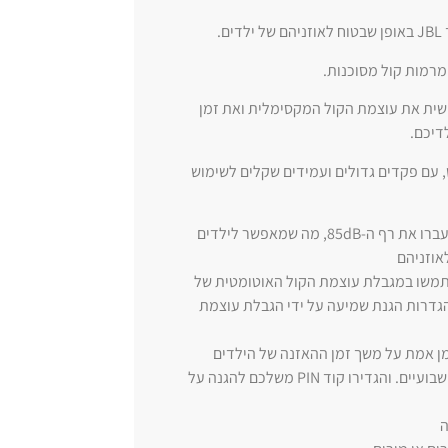
ציית JBL Headphones כדי להתאים אישית את עוצמת הקול המקסימלית ואת זמן
דיכם.
ות לשימוש, עם פקדים גדולים ועמידים שקלים לשימוש
: האוזניות מתוכננות כך שלעולם לא יעברו את רף ה-85dB, מה שמאפשר לילדים
תמשו במגבלת עוצמת הקול האוטומטית של
ית הגדרות הגנת שמיעה על ידי הגבלת עוצמת
ת JBL Headphones לדוחות בזמן אמת על משך זמן ההאזנה של הילדים
ובאיזו עוצמת קול. בדקו דוחות שימוש וכמות עוצמת קול יומיים ושבועיים. והגדירו קוד PIN משלכם להגנה על
ה