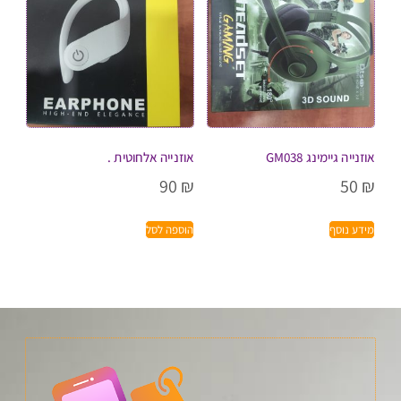
אוזנייה גיימינג GM038
אוזנייה אלחוטית .
90
₪
50
₪
מידע נוסף
הוספה לסל