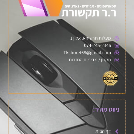
מעלות תרשיחא, אלון 1
074-745-2346
Tkshoret68@gmail.com
תקנון / מדיניות החזרות
ניווט מהיר:
דף הבית