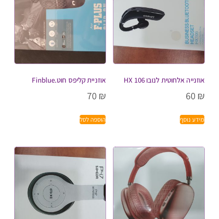
אוזנייה אלחוטית לנובו HX 106
אוזניית קליפס חוט.Finblue
70
₪
60
₪
מידע נוסף
הוספה לסל