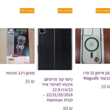
וספה לסל
הוספה לסל
הוספה לסל
מגן אייפון 15 פרו
מטען רכב micro
בעוני Magsafe
כיסוי עור פרימיום
35
₪
איכותי לאייפד אייר
20
13/פרו 12.9
22/21/20/2018 –
מבית Hanman
80
₪