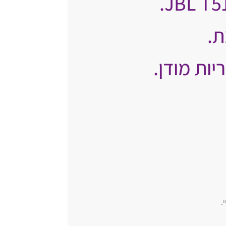
ת.
יות מודן.
.