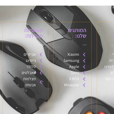
המותגים
קטגוריות
שלנו:
מובילות:
Xiaomi
אביזרים
ית
Samsung
גיימינג
דותינו
Apple
סלולר
וג
Sony
טאבלטים
ר קשר
X BOX
מצלמות
Miracase
אבטחה