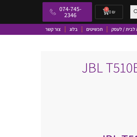
074-745-
0
0
₪
2346
לבית / לעסק
תכשיטים
בלוג
צור קשר