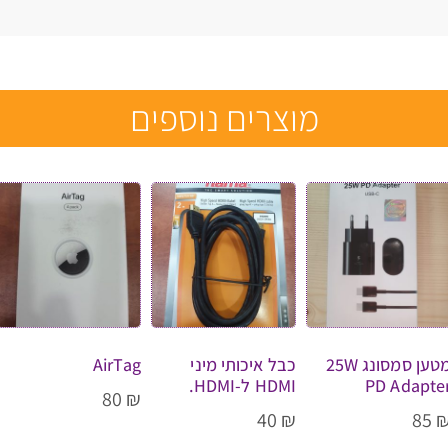
מוצרים נוספים
מטען סמסונג 25W
כבל איכותי מיני
AirTag
PD Adapte
HDMI ל-HDMI.
80
₪
40
₪
85