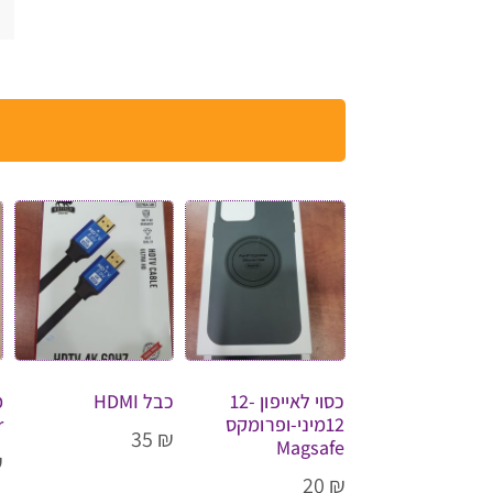
כסוי לאייפון 12-
כבל HDMI
12מיני-ופרומקס
r
35
₪
Magsafe
₪
20
₪