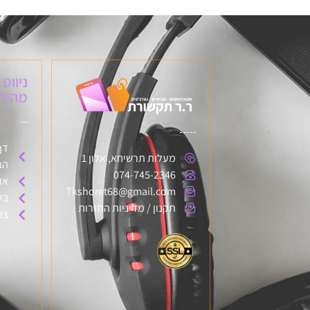
ניווט
מהיר:
דף
מעלות תרשיחא, אלון 1
הב
074-745-2346
או
Tkshoret68@gmail.com
בל
תקנון / מדיניות החזרות
צו