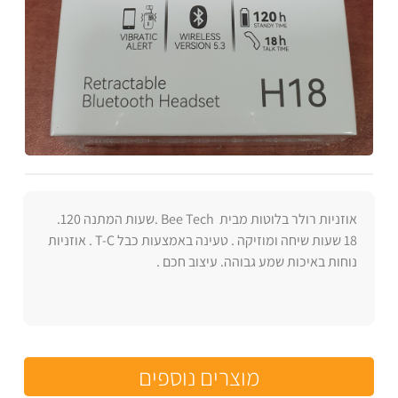
אוזניות רולר בלוטות מבית Bee Tech .שעות המתנה 120.
18 שעות שיחה ומוזיקה . טעינה באמצעות כבל T-C . אוזניות
נוחות באיכות שמע גבוהה. עיצוב חכם .
מוצרים נוספים