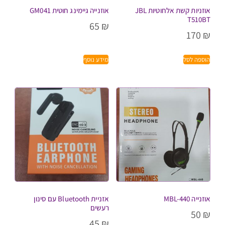
אוזניות קשת אלחוטיות JBL
אוזנייה גיימינג חוטית GM041
T510BT
65
₪
170
₪
הוספה לסל
מידע נוסף
אוזנייה MBL-440
אזניית Bluetooth עם סינון
רעשים
50
₪
45
₪