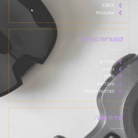
X BOX
Miracase
קטגוריות מובילות:
אביזרים
גיימינג
סלולר
טאבלטים
מצלמות אבטחה
יצירת קשר: