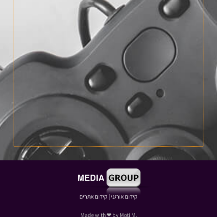
קידום אורגני
|
קידום אתרים
.Made with ❤ by Moti M