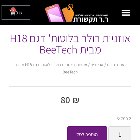
0
0
₪
מצלמות אבטחה לבית / לעסק
טלפונים שולחניים
אוזניות רולר בלוטות' דגם H18
מבית BeeTech
עמוד הבית
/
אביזרים
/
אוזניות
/ אוזניות רולר בלוטות' דגם H18 מבית
BeeTech
80
₪
2 במלאי
הוספה לסל