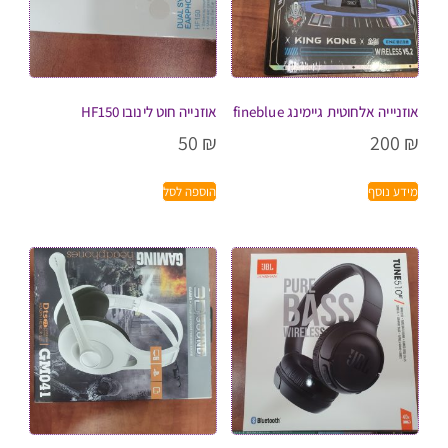
אוזניייה אלחוטית גיימינג fineblue
אוזנייה חוט לינובו HF150
50
₪
200
₪
מידע נוסף
הוספה לסל