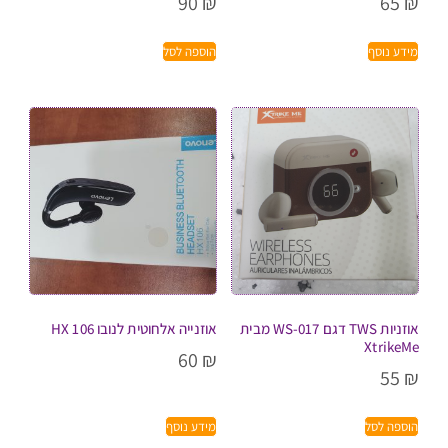
90
₪
65
₪
מידע נוסף
הוספה לסל
אוזניות TWS דגם WS-017 מבית
אוזנייה אלחוטית לנובו HX 106
XtrikeMe
60
₪
55
₪
הוספה לסל
מידע נוסף