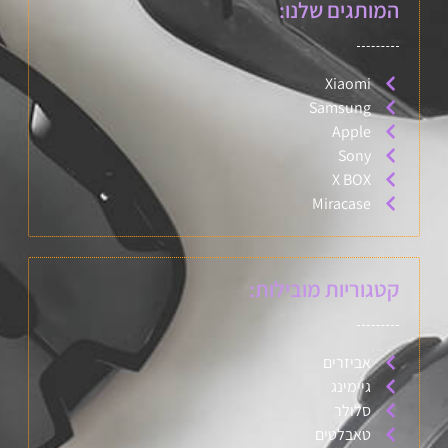
המותגים שלנו:
Xiaomi
Samsung
Apple
Sony
X BOX
Miracase
קטגוריות מובילות:
אביזרים
גיימינג
סלולר
טאבלטים