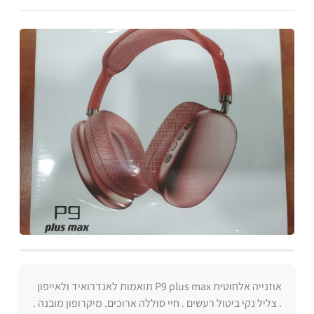
אוזנייה אלחוטית P9 plus max תואמות לאנדרואיד ולאייפון
. צליל נקי ביטול רעשים . חיי סוללה ארוכים. מיקרופון מובנה .