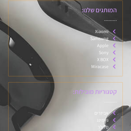
המותגים שלנו:
Xiaomi
Samsung
Apple
Sony
X BOX
Miracase
קטגוריות מובילות:
אביזרים
גיימינג
סלולר