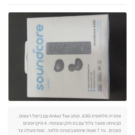
אוזנייה אלחוטית A30i. מותג Anker Tws עם ביטול רעשים .
מבטיחה סאונד צלול עם בס חזק ועוצמתי. 4 מיקרופונים
מובנים . עד 7 שעות שימוש בטעינה מלאה . טווח פעולה עד