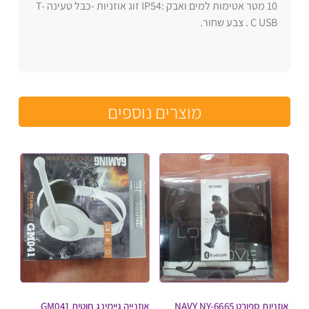
10 מטר אטימות למים ואבק :IP54 זוג אוזניות -כבל טעינה T-
C USB . צבע שחור.
מוצרים נוספים
אוזניות ספורט NAVY NY-6665
אוזנייה גיימינג חוטית GM041