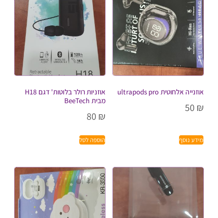
אוזנייה אלחוטית ultrapods pro
אוזניות רולר בלוטות' דגם H18
מבית BeeTech
50
₪
80
₪
מידע נוסף
הוספה לסל