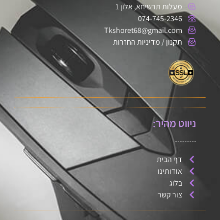
מעלות תרשיחא, אלון 1
074-745-2346
Tkshoret68@gmail.com
תקנון / מדיניות החזרות
ניווט מהיר:
דף הבית
אודותינו
בלוג
צור קשר