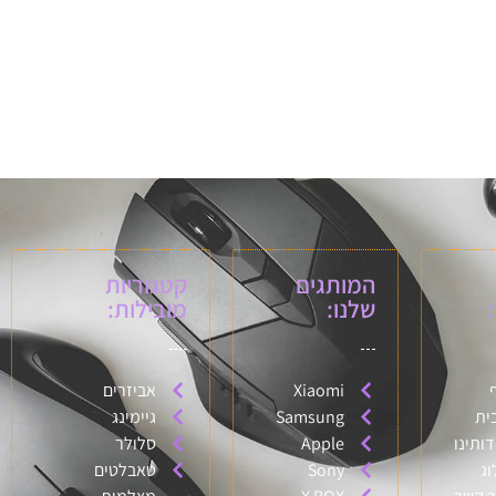
המותגים
קטגוריות
שלנו:
מובילות:
Xiaomi
אביזרים
ית
Samsung
גיימינג
דותינו
Apple
סלולר
וג
Sony
טאבלטים