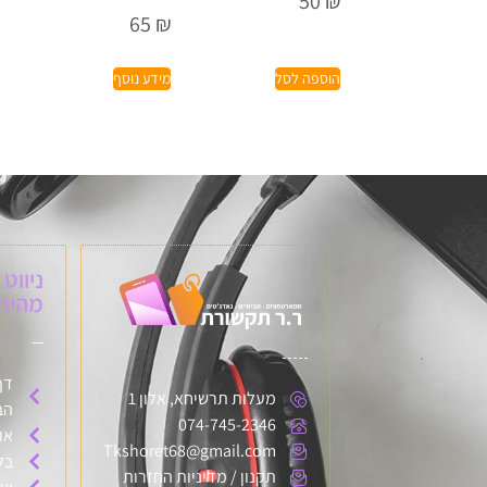
50
₪
65
₪
הוספה לסל
מידע נוסף
ניווט
מהיר:
דף
מעלות תרשיחא, אלון 1
הב
074-745-2346
או
Tkshoret68@gmail.com
בל
תקנון / מדיניות החזרות