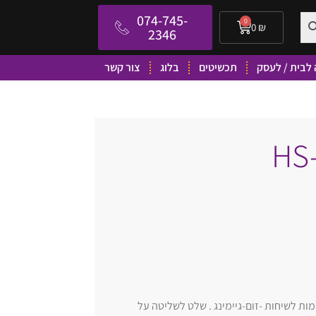
074-745-
0
0
₪
2346
לבית / לעסק
תכשיטים
בלוג
צור קשר
ות משקל . מתאימות לשיחות -זום-גיימינג . שלט לשליטה על