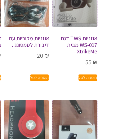
אוזניות TWS דגם
אוזניות מקוריות עם
א
WS-017 מבית
דיבורת לסמסונג .
גי
XtrikeMe
₪
20
₪
55
₪
הוספה לסל
הוספה לסל
מ