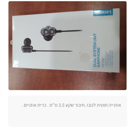
אוזנייה חוטית לנובו .חיבור שקע 3.5 מ"מ . כרית אוזניים .