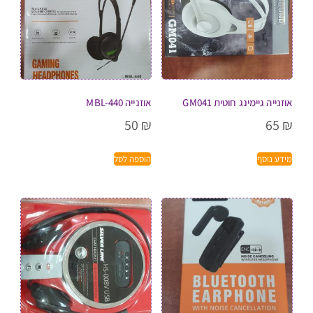
אוזנייה גיימינג חוטית GM041
אוזנייה MBL-440
50
₪
65
₪
מידע נוסף
הוספה לסל