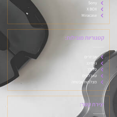
Sony
X BOX
Miracase
קטגוריות מובילות:
אביזרים
גיימינג
סלולר
טאבלטים
מצלמות אבטחה
יצירת קשר: