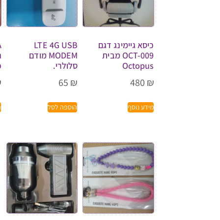
כיסא גיימינג דגם
LTE 4G USB
OCT-009 מבית
MODEM מודם
נ
Octopus
סלולרי.
כ
₪
65
₪
480
₪
מידע נוסף
הוספה לסל
ה