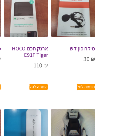
מיקרופון דש
ארנק חכם HOCO
מ
E91F Tiger
₪
30
₪
110
₪
הוספה לסל
הוספה לסל
ה