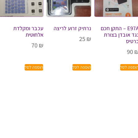
E97A – התקן חכם
נרתיק זרוע לריצה
עכבר ומקלדת
גד אובדן בצורת
אלחוטית
25
₪
רטיס
70
₪
90
וספה לסל
הוספה לסל
הוספה לסל