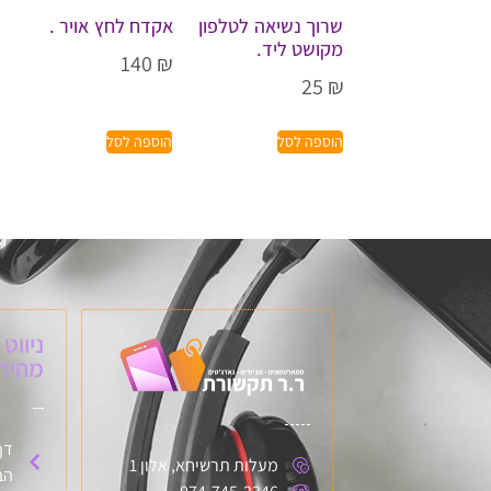
שרוך נשיאה לטלפון
אקדח לחץ אויר .
מקושט ליד.
140
₪
25
₪
הוספה לסל
הוספה לסל
ניווט
מהיר:
דף
מעלות תרשיחא, אלון 1
הב