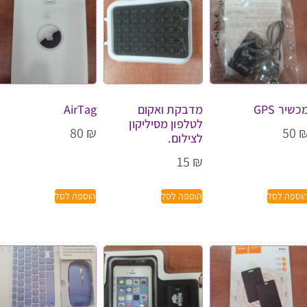
כשיר GPS
מדבקת ואקום
AirTag
לטלפון מסיליקון
80
₪
50
לצילום.
15
₪
וספה לסל
הוספה לסל
הוספה לסל