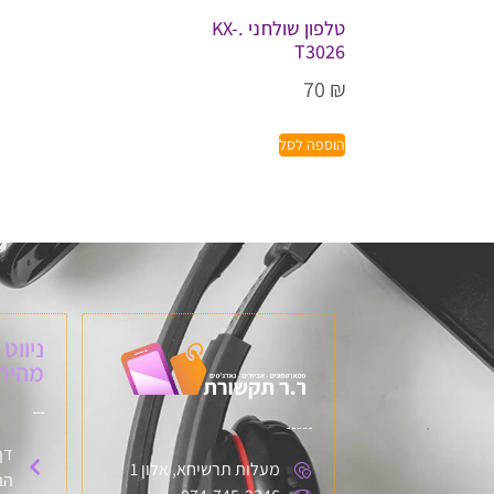
טלפון שולחני .KX-
T3026
70
₪
הוספה לסל
ניווט
מהיר:
דף
מעלות תרשיחא, אלון 1
הב