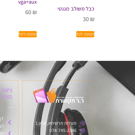
vga+aux
כבל משולב מגנטי
60
₪
30
₪
הוספה לסל
הוספה לסל
ניווט
מהיר:
דף
מעלות תרשיחא, אלון 1
הב
074-745-2346
או