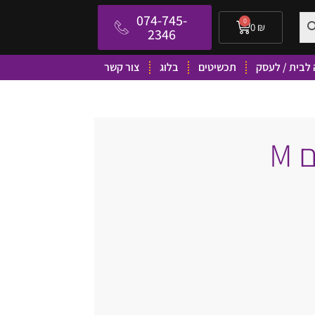
074-745-
0
0
₪
2346
לבית / לעסק
תכשיטים
בלוג
צור קשר
M