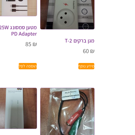
מטען סמסונג 5W
PD Adapter
מגן ברקים T-2
85
₪
60
₪
מידע נוסף
הוספה לסל