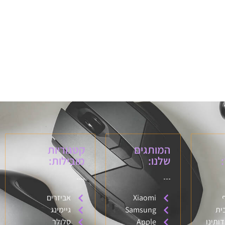
המותגים
קטגוריות
שלנו:
מובילות:
Xiaomi
אביזרים
ית
Samsung
גיימינג
דותינו
Apple
סלולר