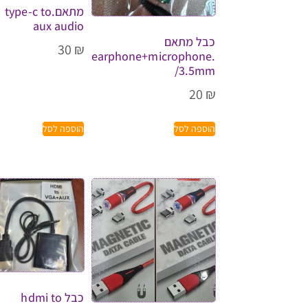
מתאם.type-c to
aux audio
כבל מתאם
30
₪
.earphone+microphone
/3.5mm
20
₪
הוספה לסל
הוספה לסל
כבל hdmi to