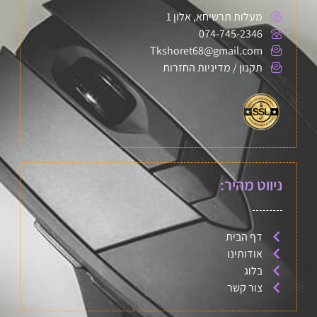
מעלות תרשיחא, אלון 1
074-745-2346
Tkshoret68@gmail.com
תקנון / מדיניות החזרות
ניווט מהיר:
דף הבית
אודותינו
בלוג
צור קשר