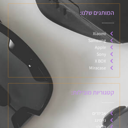
המותגים שלנו:
Xiaomi
Samsung
Apple
Sony
X BOX
Miracase
קטגוריות מובילות:
אביזרים
גיימינג
סלולר