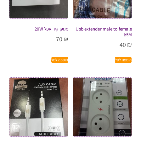
Usb extender male to female
מטען קיר אפל 20W
l:5M
70
₪
40
₪
הוספה לסל
הוספה לסל