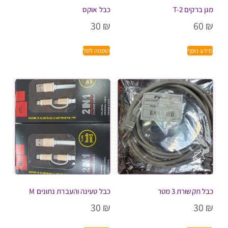
מגן ברקים T-2
כבל אוקס
30
₪
60
₪
מידע נוסף
הוספה לסל
כבל תקשורת 3 מטר
כבל טעינה והעברת נתונים M
30
₪
30
₪