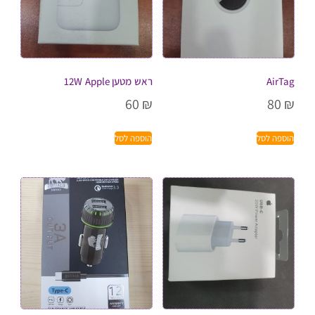
AirTag
ראש מטען 12W Apple
60
₪
80
₪
הוספה לסל
הוספה לסל