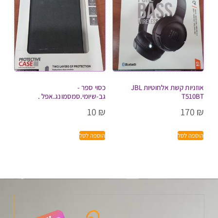
אוזניות קשת אלחוטיות JBL
כסוי ספר -
T510BT
גב-שיומי.סמסמונג.אפל .
10
₪
170
₪
הוספה לסל
הוספה לסל