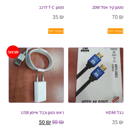
מטען קיר אפל 20W
מטען T-C לרכב
35
₪
70
₪
הוספה לסל
הוספה לסל
מבצע!
כבל HDMI
ראש נטען וכבל אייפון USB
80
₪
50
₪
35
₪