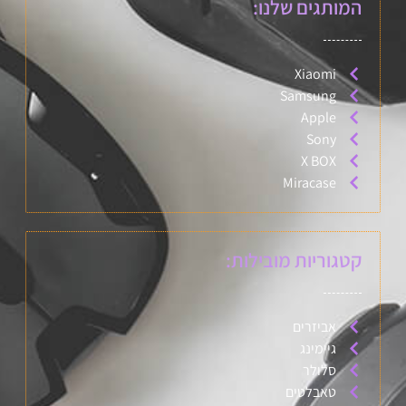
המותגים שלנו:
Xiaomi
Samsung
Apple
Sony
X BOX
Miracase
קטגוריות מובילות:
אביזרים
גיימינג
סלולר
טאבלטים