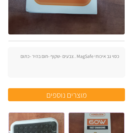
כסוי גב איכותי MagSafe . צבעים -שקוף -חום בהיר -כתום
מוצרים נוספים