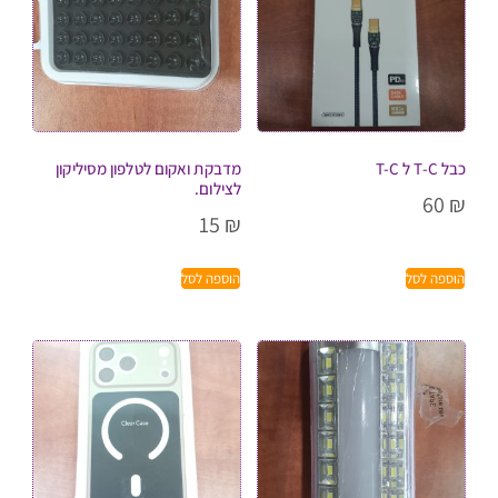
כבל T-C ל T-C
מדבקת ואקום לטלפון מסיליקון
לצילום.
60
₪
15
₪
הוספה לסל
הוספה לסל