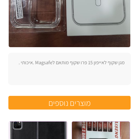
מגן שקוף לאייפון 15 פרו שקוף מותאם לMagsafe .איכותי .
מוצרים נוספים