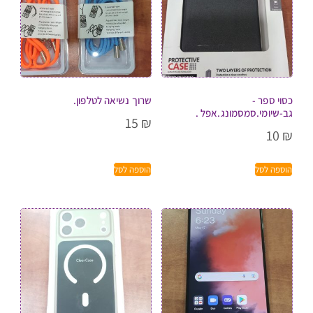
כסוי ספר -
שרוך נשיאה לטלפון.
גב-שיומי.סמסמונג.אפל .
15
₪
10
₪
הוספה לסל
הוספה לסל