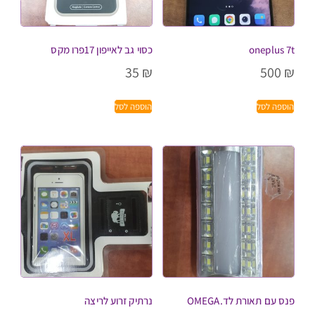
oneplus 7t
כסוי גב לאייפון 17פרו מקס
35
₪
500
₪
הוספה לסל
הוספה לסל
פנס עם תאורת לד.OMEGA
נרתיק זרוע לריצה