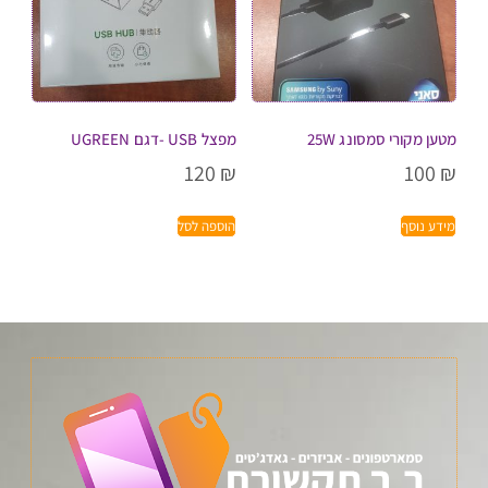
מטען מקורי סמסונג 25W
מפצל USB -דגם UGREEN
120
₪
100
₪
מידע נוסף
הוספה לסל