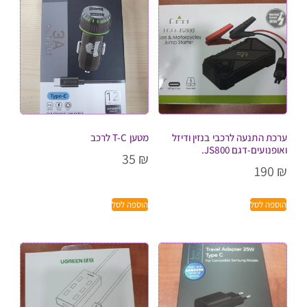
ערכת התנעה לרכבי בנזין ודיזל
מטען T-C לרכב
ואופנועים-דגם JS800.
35
₪
190
₪
הוספה לסל
הוספה לסל