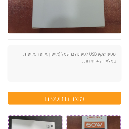
מטען שקע USB לטעינה בחשמל (אייפון .אייפד .אייפוד.
במלאי יש 4 יחידות .
מוצרים נוספים