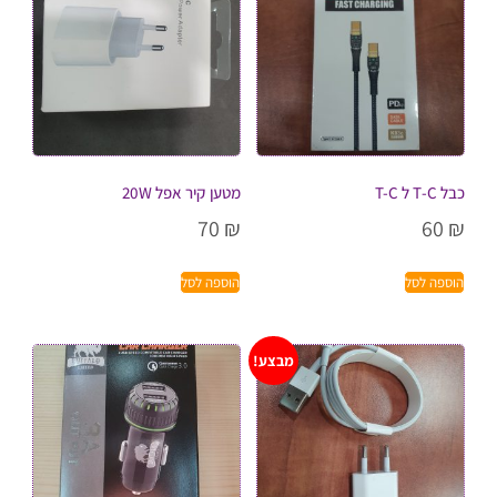
כבל T-C ל T-C
מטען קיר אפל 20W
70
₪
60
₪
הוספה לסל
הוספה לסל
מבצע!