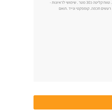
מיקרופון דש אלחוטי עם חיבור T-C. לסמארטפונים -מחשבים ומצלמות . טווח קליטה כ30 מטר . שימושי לראיונות -
 רעשים חכמה. קומפקטי ונייד .תואם