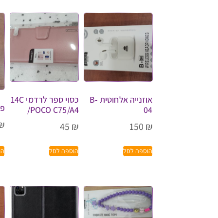
אוזנייה אלחוטית B-
כסוי ספר לרדמי 14C
פנ
/POCO C75/A4
04
₪
45
₪
150
₪
הוספה לסל
הוספה לסל
הו