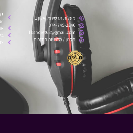
דף
מעלות תרשיחא, אלון 1
הב
074-745-2346
או
Tkshoret68@gmail.com
בל
תקנון / מדיניות החזרות
צו