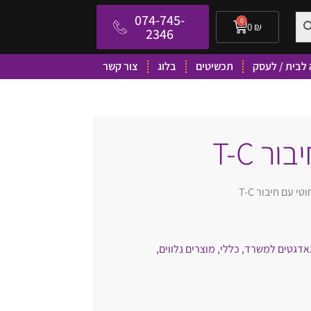
074-745-
0
0
₪
2346
לבית / לעסק
תכשיטים
בלוג
צור קשר
ר T-C
י עם חיבור T-C
אדגטים למשרד
,
כללי
,
מוצרים נלווים
,