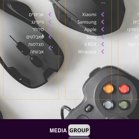
Xiaomi
אביזרים
ית
Samsung
גיימינג
דותינו
Apple
סלולר
וג
Sony
טאבלטים
ר קשר
X BOX
מצלמות
Miracase
אבטחה