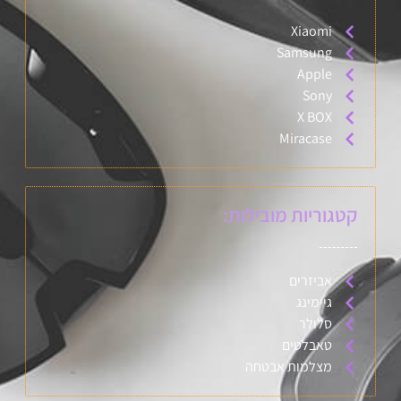
Xiaomi
Samsung
Apple
Sony
X BOX
Miracase
קטגוריות מובילות:
אביזרים
גיימינג
סלולר
טאבלטים
מצלמות אבטחה