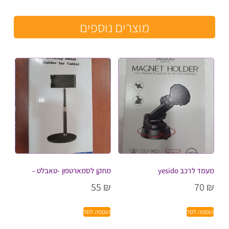
מוצרים נוספים
מעמד לרכב yesido
מתקן לסמארטפון -טאבלט –
55
₪
70
₪
הוספה לסל
הוספה לסל