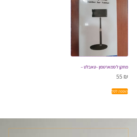
מתקן לסמארטפון -טאבלט –
55
₪
הוספה לסל