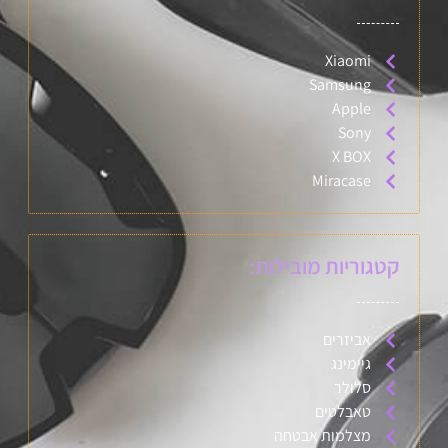
Xiaomi
Samsung
Apple
Sony
X BOX
Miracase
קטגוריות מובילות:
אביזרים
גיימינג
סלולר
טאבלטים
מצלמות אבטחה