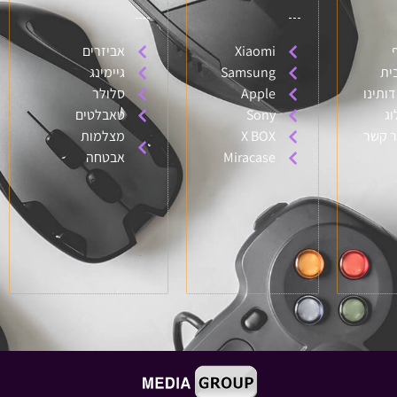
Xiaomi
אביזרים
ית
Samsung
גיימינג
דותינו
Apple
סלולר
וג
Sony
טאבלטים
ר קשר
X BOX
מצלמות
Miracase
אבטחה