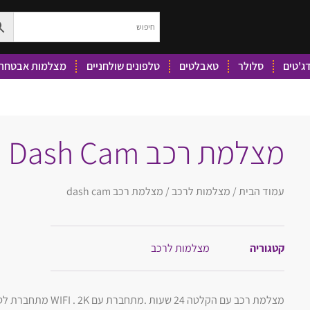
ג'טים
סלולר
טאבלטים
טלפונים שולחניים
מצלמות אבטחה 
מצלמת רכב Dash Cam
עמוד הבית
/
מצלמות לרכב
/ מצלמת רכב dash cam
קטגוריה
מצלמות לרכב
מצלמת רכב עם הקלטה 24 שעות .מתחברת עם WIFI . 2K מתחברת לסמארטפון על ידי הורדת אפלקצייה .