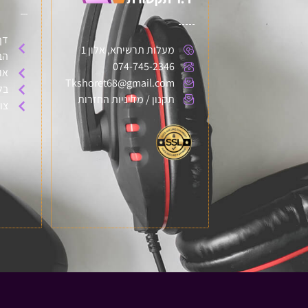
דף
מעלות תרשיחא, אלון 1
הב
074-745-2346
או
Tkshoret68@gmail.com
בל
תקנון / מדיניות החזרות
צו