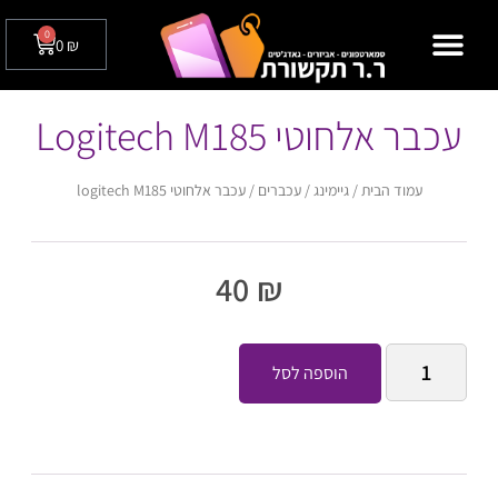
0
0
₪
מצלמות אבטחה לבית / לעסק
טלפונים שולחניים
עכבר אלחוטי Logitech M185
עמוד הבית
/
גיימינג
/
עכברים
/ עכבר אלחוטי logitech M185
40
₪
הוספה לסל