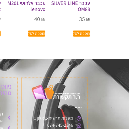
עכבר SILVER LINE
עכבר אלחוטי M201
ע
2
lenovo
OM88
₪
40
₪
35
₪
הוספה לסל
הוספה לסל
ה
ניווט
מהיר:
דף
מעלות תרשיחא, אלון 1
הב
074-745-2346
או