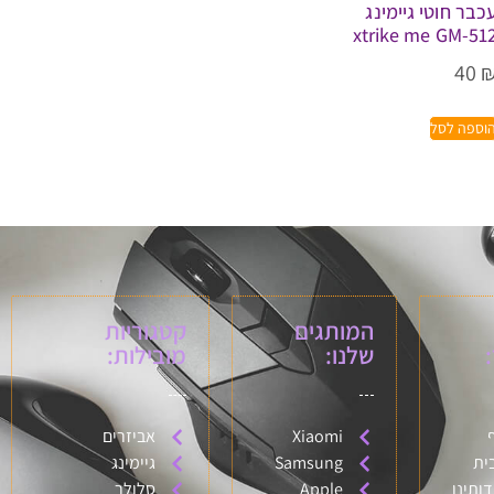
כבר חוטי גיימינג
xtrike me GM-51
40
וספה לסל
המותגים
קטגוריות
שלנו:
מובילות:
Xiaomi
אביזרים
ית
Samsung
גיימינג
דותינו
Apple
סלולר