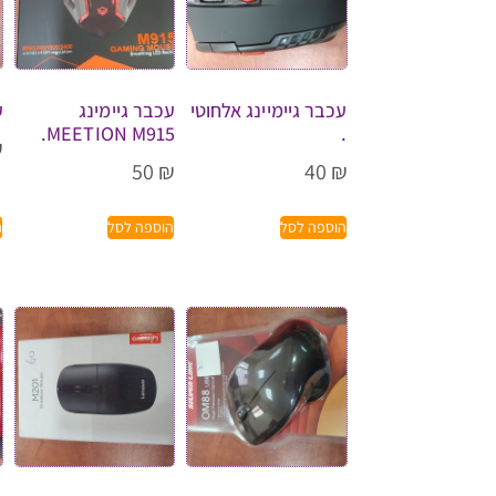
עכבר גיימיינג אלחוטי
עכבר גיימינג
ע
MEETION M915.
.
₪
50
₪
40
₪
הוספה לסל
הוספה לסל
ה