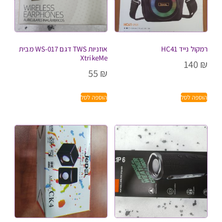
רמקול נייד HC41
אוזניות TWS דגם WS-017 מבית
XtrikeMe
140
₪
55
₪
הוספה לסל
הוספה לסל