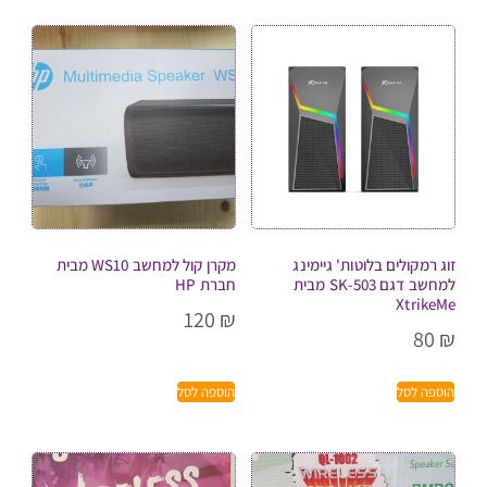
זוג רמקולים בלוטות' גיימינג
מקרן קול למחשב WS10 מבית
למחשב דגם SK-503 מבית
חברת HP
XtrikeMe
120
₪
80
₪
הוספה לסל
הוספה לסל