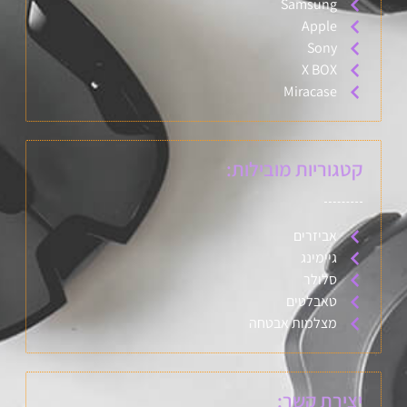
Samsung
Apple
Sony
X BOX
Miracase
קטגוריות מובילות:
אביזרים
גיימינג
סלולר
טאבלטים
מצלמות אבטחה
יצירת קשר: