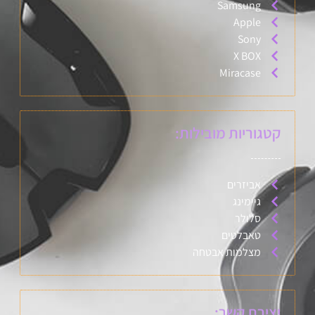
Samsung
Apple
Sony
X BOX
Miracase
קטגוריות מובילות:
אביזרים
גיימינג
סלולר
טאבלטים
מצלמות אבטחה
יצירת קשר: