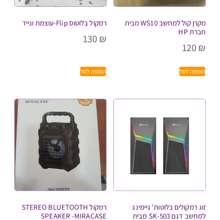
מקרן קול למחשב WS10 מבית
רמקול בלוטוס Flip-עוצמת ונייד
חברת HP
130
₪
120
₪
הוספה לסל
הוספה לסל
זוג רמקולים בלוטות' גיימינג
רמקול STEREO BLUETOOTH
למחשב דגם SK-503 מבית
SPEAKER -MIRACASE