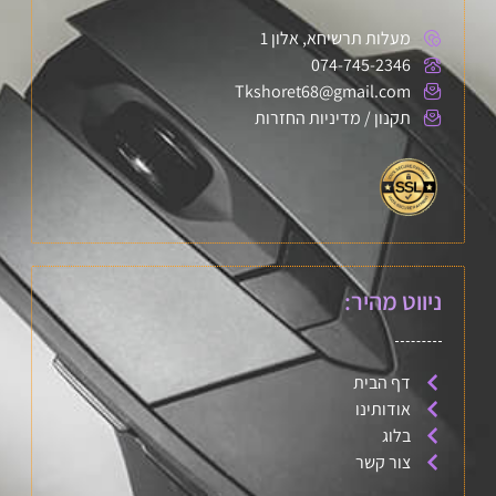
מעלות תרשיחא, אלון 1
074-745-2346
Tkshoret68@gmail.com
תקנון / מדיניות החזרות
ניווט מהיר:
דף הבית
אודותינו
בלוג
צור קשר