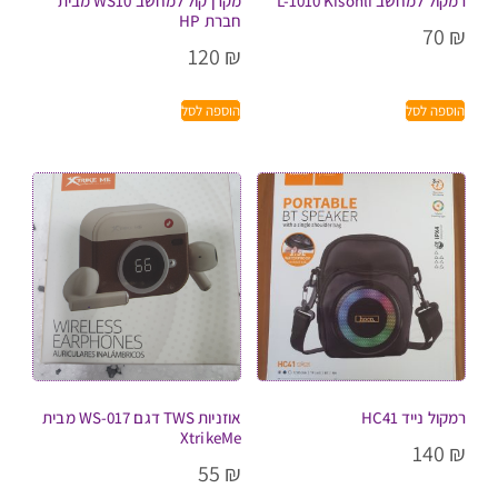
רמקול למחשב L-1010 Kisonli
מקרן קול למחשב WS10 מבית
חברת HP
70
₪
120
₪
הוספה לסל
הוספה לסל
רמקול נייד HC41
אוזניות TWS דגם WS-017 מבית
XtrikeMe
140
₪
55
₪