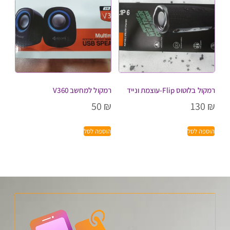
רמקול בלוטוס Flip-עוצמת ונייד
רמקול למחשב V360
50
₪
130
₪
הוספה לסל
הוספה לסל