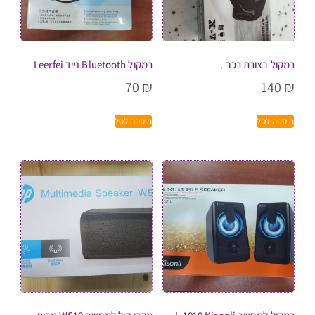
רמקול בצורת רכב .
רמקול Bluetooth נייד Leerfei
70
₪
140
₪
הוספה לסל
הוספה לסל