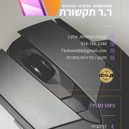
מעלות תרשיחא, אלון 1
074-745-2346
Tkshoret68@gmail.com
תקנון / מדיניות החזרות
ניווט מהיר:
דף הבית