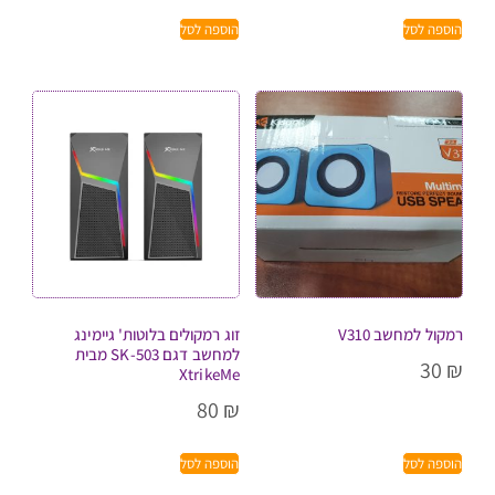
הוספה לסל
הוספה לסל
רמקול למחשב V310
זוג רמקולים בלוטות' גיימינג
למחשב דגם SK-503 מבית
30
₪
XtrikeMe
80
₪
הוספה לסל
הוספה לסל