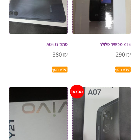
ZTE מכשיר סלולר
סמסונג A06
380
₪
290
₪
מידע נוסף
מידע נוסף
מבצע!