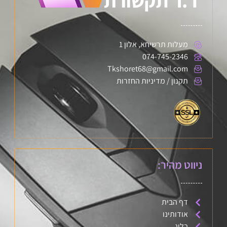
מעלות תרשיחא, אלון 1
074-745-2346
Tkshoret68@gmail.com
תקנון / מדיניות החזרות
ניווט מהיר:
דף הבית
אודותינו
בלוג