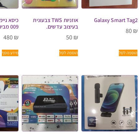
Galaxy Smart Tag2
אוזניות TWS צבעונית
בעיצוב עדשים.
009 מבית Octopus
80
₪
480
₪
50
₪
הוספה לסל
הוספה לסל
מידע נוסף