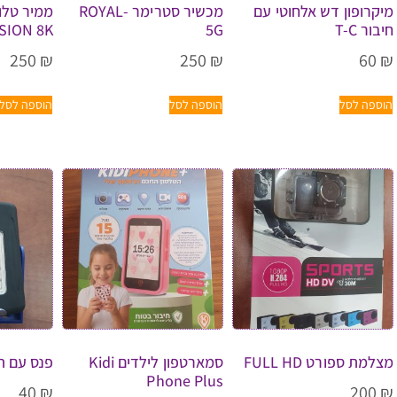
מיקרופון דש אלחוטי עם
מכשיר סטרימר -ROYAL
חיבור T-C
5G
ISION 8K
250
₪
250
₪
60
₪
הוספה לסל
הוספה לסל
הוספה לסל
מצלמת ספורט FULL HD
סמארטפון לילדים Kidi
פנס עם ת
Phone Plus
40
₪
200
₪