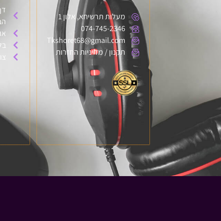
דף
מעלות תרשיחא, אלון 1
הב
074-745-2346
או
Tkshoret68@gmail.com
בל
תקנון / מדיניות החזרות
צו