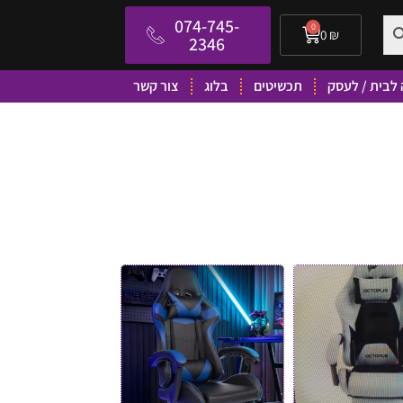
074-745-
0
0
₪
2346
לבית / לעסק
תכשיטים
בלוג
צור קשר