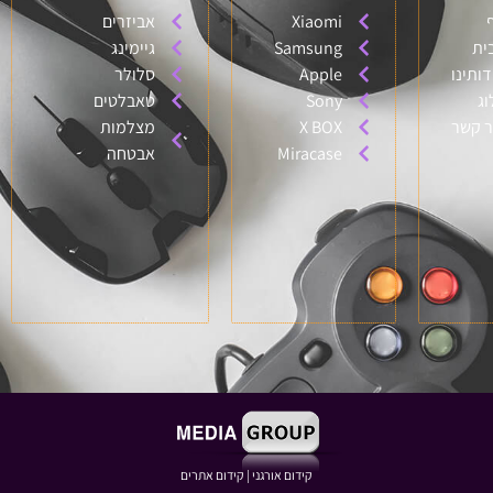
Xiaomi
אביזרים
ית
Samsung
גיימינג
דותינו
Apple
סלולר
וג
Sony
טאבלטים
ר קשר
X BOX
מצלמות
Miracase
אבטחה
קידום אורגני
|
קידום אתרים