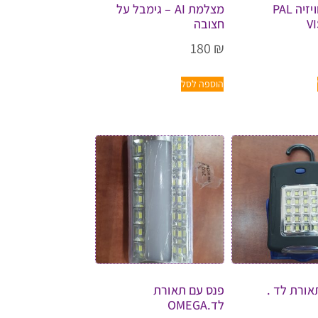
ממיר טלוויזיה PAL
מצלמת AI – גימבל על
V
חצובה
180
₪
הוספה לסל
אורת לד .
פנס עם תאורת
לד.OMEGA