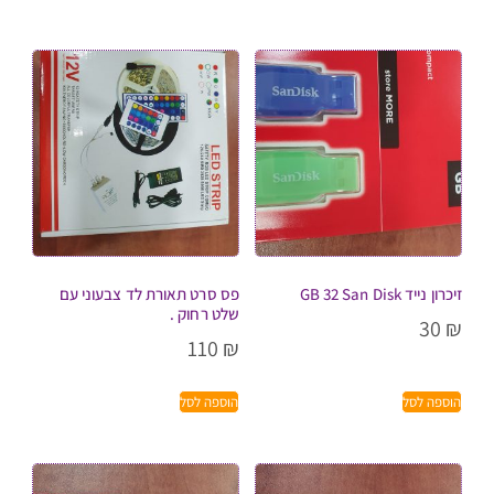
זיכרון נייד GB 32 San Disk
פס סרט תאורת לד צבעוני עם
שלט רחוק .
30
₪
110
₪
הוספה לסל
הוספה לסל