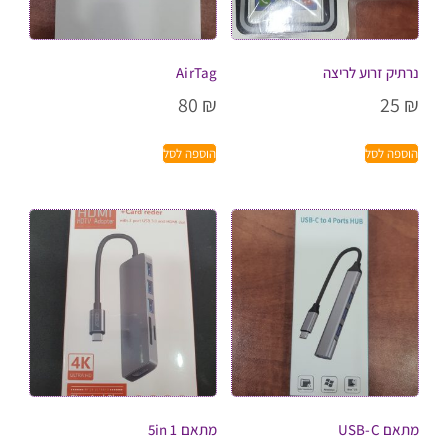
נרתיק זרוע לריצה
AirTag
80
₪
25
₪
הוספה לסל
הוספה לסל
מתאם USB-C
מתאם 5in 1